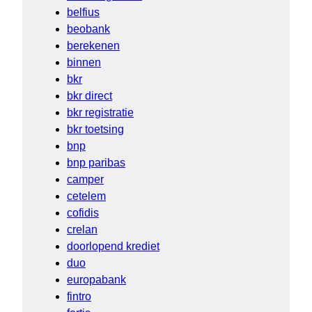
belfius
beobank
berekenen
binnen
bkr
bkr direct
bkr registratie
bkr toetsing
bnp
bnp paribas
camper
cetelem
cofidis
crelan
doorlopend krediet
duo
europabank
fintro