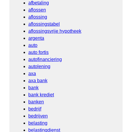
afbetaling
aflossen
aflossing
aflossingstabel
aflossingsvrije hypotheek
argenta
auto
auto fortis
autofinanciering
autolening
axa
axa bank
bank
bank krediet
banken
bedrijf
bedrijven
belasting
belastingdienst