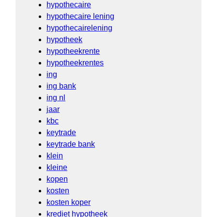
hypothecaire
hypothecaire lening
hypothecairelening
hypotheek
hypotheekrente
hypotheekrentes
ing
ing bank
ing nl
jaar
kbc
keytrade
keytrade bank
klein
kleine
kopen
kosten
kosten koper
krediet hypotheek