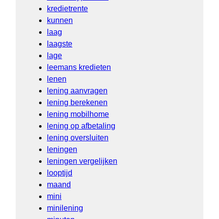
kredietrente
kunnen
laag
laagste
lage
leemans kredieten
lenen
lening aanvragen
lening berekenen
lening mobilhome
lening op afbetaling
lening oversluiten
leningen
leningen vergelijken
looptijd
maand
mini
minilening