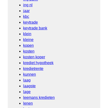
ing nl
jaar
kbc
keytrade
keytrade bank
klein
kleine
kopen
kosten
kosten koper
krediet hypotheek
kredietrente
kunnen
laag
laagste
lage
leemans kredieten
lenen