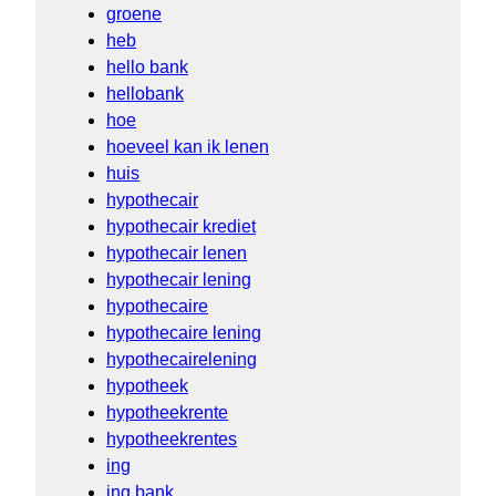
groene
heb
hello bank
hellobank
hoe
hoeveel kan ik lenen
huis
hypothecair
hypothecair krediet
hypothecair lenen
hypothecair lening
hypothecaire
hypothecaire lening
hypothecairelening
hypotheek
hypotheekrente
hypotheekrentes
ing
ing bank