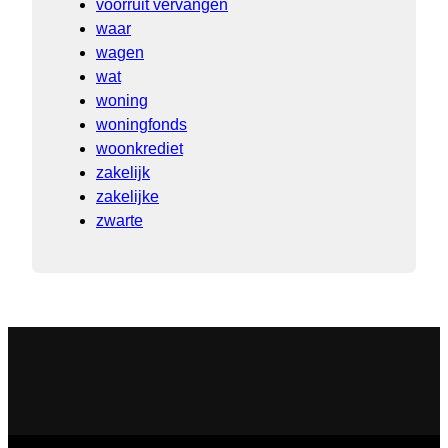
voorruit vervangen
waar
wagen
wat
woning
woningfonds
woonkrediet
zakelijk
zakelijke
zwarte