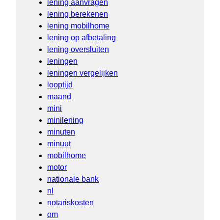
lening aanvragen
lening berekenen
lening mobilhome
lening op afbetaling
lening oversluiten
leningen
leningen vergelijken
looptijd
maand
mini
minilening
minuten
minuut
mobilhome
motor
nationale bank
nl
notariskosten
om