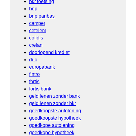
bkr toetsing
bnp
bnp paribas
camper
cetelem
cofidis
crelan
doorlopend krediet
duo
europabank
fintro
fortis
fortis bank
geld lenen zonder bank
geld lenen zonder bkr
goedkoopste autolening
goedkoopste hypotheek
goedkope autolening
goedkope hypotheek