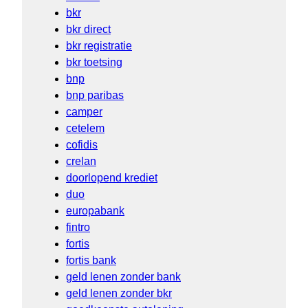
bkr
bkr direct
bkr registratie
bkr toetsing
bnp
bnp paribas
camper
cetelem
cofidis
crelan
doorlopend krediet
duo
europabank
fintro
fortis
fortis bank
geld lenen zonder bank
geld lenen zonder bkr