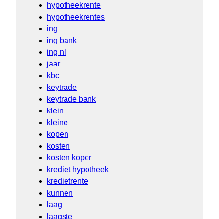
hypotheekrente
hypotheekrentes
ing
ing bank
ing nl
jaar
kbc
keytrade
keytrade bank
klein
kleine
kopen
kosten
kosten koper
krediet hypotheek
kredietrente
kunnen
laag
laagste