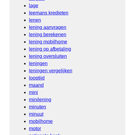
lage
leemans kredieten
lenen
lening aanvragen
lening berekenen
lening mobilhome
lening op afbetaling
lening oversluiten
leningen
leningen vergelijken
looptijd
maand
mini
minilening
minuten
minuut
mobilhome
motor