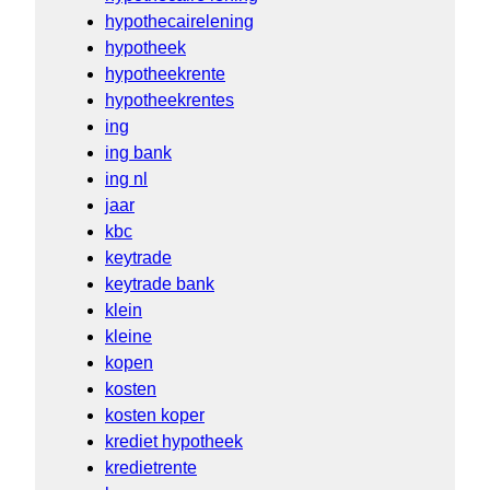
hypothecairelening
hypotheek
hypotheekrente
hypotheekrentes
ing
ing bank
ing nl
jaar
kbc
keytrade
keytrade bank
klein
kleine
kopen
kosten
kosten koper
krediet hypotheek
kredietrente