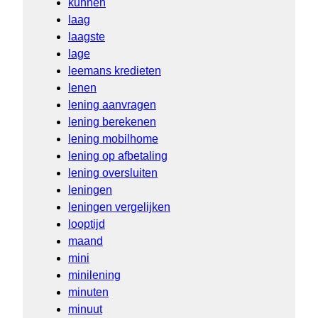
kunnen
laag
laagste
lage
leemans kredieten
lenen
lening aanvragen
lening berekenen
lening mobilhome
lening op afbetaling
lening oversluiten
leningen
leningen vergelijken
looptijd
maand
mini
minilening
minuten
minuut