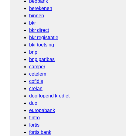
beobank
berekenen
binnen
bkr
bkr direct
bkr registratie
bkr toetsing
bnp
bnp paribas
camper
cetelem
cofidis
crelan
doorlopend krediet
duo
europabank
fintro
fortis
fortis bank