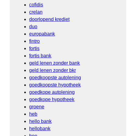
cofidis
crelan
doorlopend krediet
duo
europabank
fintro
fortis
fortis bank
geld lenen zonder bank
geld lenen zonder bkr
goedkoopste autolening
goedkoopste hypotheek
goedkope autolening
goedkope hypotheek
groene
heb
hello bank
hellobank
hoe