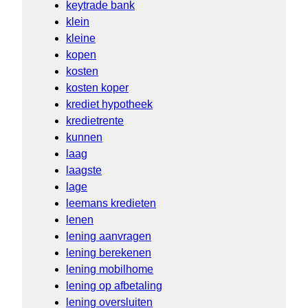
keytrade bank
klein
kleine
kopen
kosten
kosten koper
krediet hypotheek
kredietrente
kunnen
laag
laagste
lage
leemans kredieten
lenen
lening aanvragen
lening berekenen
lening mobilhome
lening op afbetaling
lening oversluiten