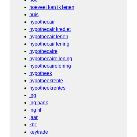
hoeveel kan ik lenen
huis
hypothecair
hypothecair krediet
hypothecair lenen
hypothecair lening
hypothecaire
hypothecaire lening
hypothecairelening
hypotheek
hypotheekrente
hypotheekrentes
ing
ing bank
ing nl
jaar
kbc
keytrade