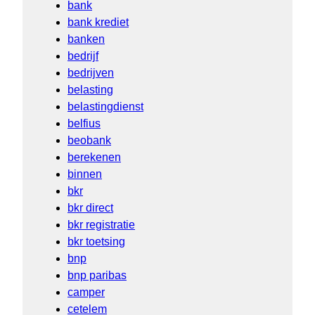
bank
bank krediet
banken
bedrijf
bedrijven
belasting
belastingdienst
belfius
beobank
berekenen
binnen
bkr
bkr direct
bkr registratie
bkr toetsing
bnp
bnp paribas
camper
cetelem