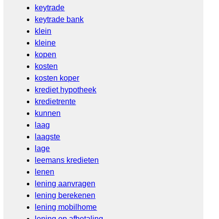
keytrade
keytrade bank
klein
kleine
kopen
kosten
kosten koper
krediet hypotheek
kredietrente
kunnen
laag
laagste
lage
leemans kredieten
lenen
lening aanvragen
lening berekenen
lening mobilhome
lening op afbetaling