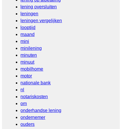
lening oversluiten
leningen
leningen vergelijken
looptijd
maand
mini
minilening
minuten
minuut
mobilhome
motor
nationale bank
nl
notariskosten
om
onderhandse lening
ondernemer
ouders