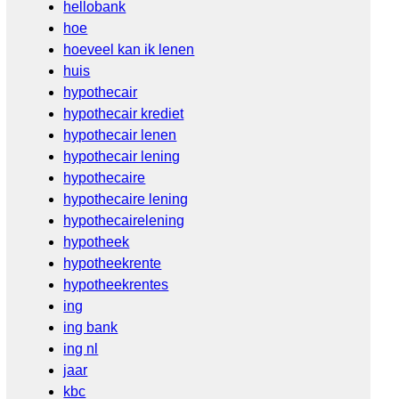
hellobank
hoe
hoeveel kan ik lenen
huis
hypothecair
hypothecair krediet
hypothecair lenen
hypothecair lening
hypothecaire
hypothecaire lening
hypothecairelening
hypotheek
hypotheekrente
hypotheekrentes
ing
ing bank
ing nl
jaar
kbc