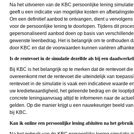
Na het uitvoeren van de KBC persoonlijke lening simulatie o
geeft u een indicatie van mogelijke kosten en afbetalings
Om een definitief aanbod te ontvangen, dient u vervolgen
voor de persoonlijke lening te doorlopen. Tijdens dit proc
gepersonaliseerd aanbod doen op basis van verschillende 
gewenste leenbedrag. Het is belangrijk om te onthouden da
door KBC en dat de voorwaarden kunnen variëren afhankel
Is de rentevoet in de simulatie dezelfde als bij een daadwerke
Bij KBC is het belangrijk op te merken dat de rentevoet die
overeenkomt met de rentevoet die uiteindelijk van toepassi
rentevoet in de simulatie is vaak een indicatieve waarde en
uw kredietwaardigheid, het geleende bedrag en de looptijd
concrete leningaanvraag altijd te informeren naar de act
gelden. Op die manier krijgt u een nauwkeuriger beeld va
bij KBC.
Kan ik online een persoonlijke lening afsluiten na het gebruik
Na het gebruik van de KBC persoonlijke lening simulatie is