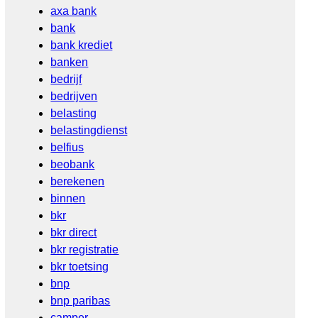
axa bank
bank
bank krediet
banken
bedrijf
bedrijven
belasting
belastingdienst
belfius
beobank
berekenen
binnen
bkr
bkr direct
bkr registratie
bkr toetsing
bnp
bnp paribas
camper