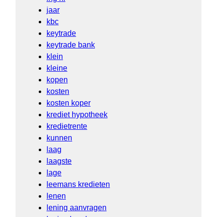
jaar
kbc
keytrade
keytrade bank
klein
kleine
kopen
kosten
kosten koper
krediet hypotheek
kredietrente
kunnen
laag
laagste
lage
leemans kredieten
lenen
lening aanvragen