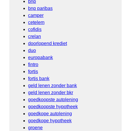
bnp
bnp paribas
camper
cetelem
cofidis
crelan
doorlopend krediet
duo
europabank
fintro
fortis
fortis bank
geld lenen zonder bank
geld lenen zonder bkr
goedkoopste autolening
goedkoopste hypotheek
goedkope autolening
goedkope hypotheek
groene