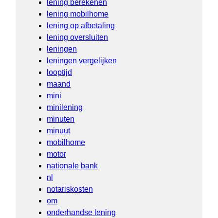
lening berekenen
lening mobilhome
lening op afbetaling
lening oversluiten
leningen
leningen vergelijken
looptijd
maand
mini
minilening
minuten
minuut
mobilhome
motor
nationale bank
nl
notariskosten
om
onderhandse lening