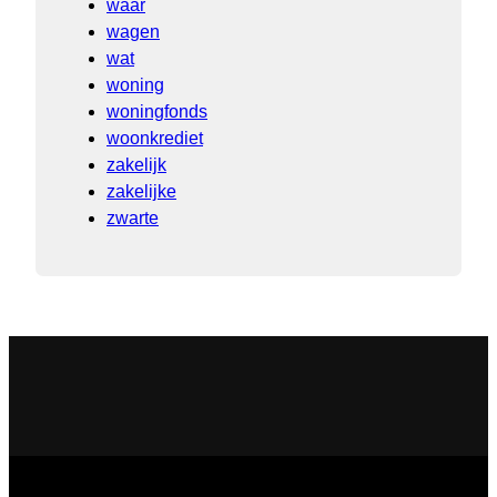
waar
wagen
wat
woning
woningfonds
woonkrediet
zakelijk
zakelijke
zwarte