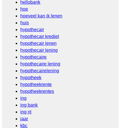
hellobank
hoe
hoeveel kan ik lenen
huis
hypothecair
hypothecair krediet
hypothecair lenen
hypothecair lening
hypothecaire
hypothecaire lening
hypothecairelening
hypotheek
hypotheekrente
hypotheekrentes
ing
ing bank
ing nl
jaar
kbc