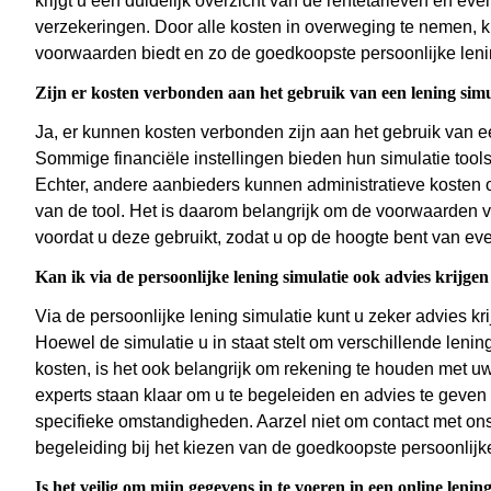
krijgt u een duidelijk overzicht van de rentetarieven en e
verzekeringen. Door alle kosten in overweging te nemen, 
voorwaarden biedt en zo de goedkoopste persoonlijke lening
Zijn er kosten verbonden aan het gebruik van een lening simu
Ja, er kunnen kosten verbonden zijn aan het gebruik van ee
Sommige financiële instellingen bieden hun simulatie tools 
Echter, andere aanbieders kunnen administratieve kosten o
van de tool. Het is daarom belangrijk om de voorwaarden va
voordat u deze gebruikt, zodat u op de hoogte bent van ev
Kan ik via de persoonlijke lening simulatie ook advies krijgen 
Via de persoonlijke lening simulatie kunt u zeker advies kri
Hoewel de simulatie u in staat stelt om verschillende lenin
kosten, is het ook belangrijk om rekening te houden met uw
experts staan klaar om u te begeleiden en advies te geven 
specifieke omstandigheden. Aarzel niet om contact met on
begeleiding bij het kiezen van de goedkoopste persoonlijke
Is het veilig om mijn gegevens in te voeren in een online lening