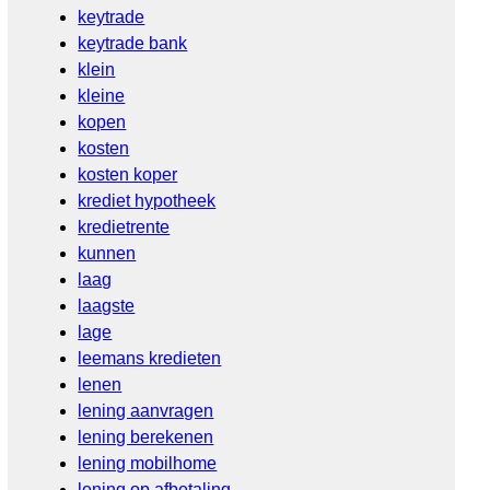
keytrade
keytrade bank
klein
kleine
kopen
kosten
kosten koper
krediet hypotheek
kredietrente
kunnen
laag
laagste
lage
leemans kredieten
lenen
lening aanvragen
lening berekenen
lening mobilhome
lening op afbetaling