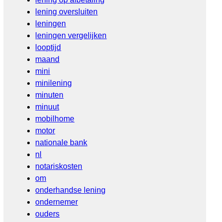
lening oversluiten
leningen
leningen vergelijken
looptijd
maand
mini
minilening
minuten
minuut
mobilhome
motor
nationale bank
nl
notariskosten
om
onderhandse lening
ondernemer
ouders