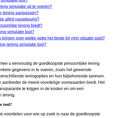
simulatie tool?
ing simulatie uit te voeren?
 de lening aanpassen?
tie altijd nauwkeurig?
oonlijke lening biedt?
ing simulatie tool?
 krijgen over welke optie het beste bij mijn situatie past?
ine lening simulatie tool?
armee u eenvoudig de goedkoopste persoonlijke lening
 enkele gegevens in te voeren, zoals het gewenste
n verschillende leningopties en hun bijbehorende tarieven.
ke aanbieder de meest voordelige voorwaarden biedt. Het
ransparantie te krijgen in de kosten en om een
n lening.
e tool?
nde voordelen voor wie op zoek is naar de goedkoopste