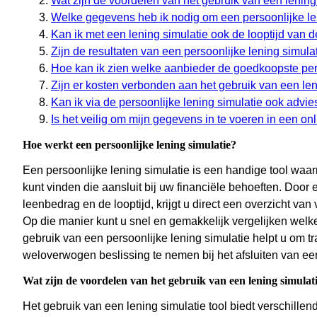
Wat zijn de voordelen van het gebruik van een lening 
Welke gegevens heb ik nodig om een persoonlijke len
Kan ik met een lening simulatie ook de looptijd van
Zijn de resultaten van een persoonlijke lening simula
Hoe kan ik zien welke aanbieder de goedkoopste pers
Zijn er kosten verbonden aan het gebruik van een len
Kan ik via de persoonlijke lening simulatie ook advies
Is het veilig om mijn gegevens in te voeren in een onl
Hoe werkt een persoonlijke lening simulatie?
Een persoonlijke lening simulatie is een handige tool wa
kunt vinden die aansluit bij uw financiële behoeften. Door
leenbedrag en de looptijd, krijgt u direct een overzicht va
Op die manier kunt u snel en gemakkelijk vergelijken wel
gebruik van een persoonlijke lening simulatie helpt u om t
weloverwogen beslissing te nemen bij het afsluiten van ee
Wat zijn de voordelen van het gebruik van een lening simulati
Het gebruik van een lening simulatie tool biedt verschille