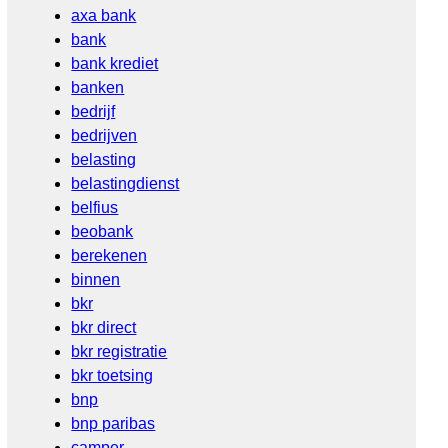
axa bank
bank
bank krediet
banken
bedrijf
bedrijven
belasting
belastingdienst
belfius
beobank
berekenen
binnen
bkr
bkr direct
bkr registratie
bkr toetsing
bnp
bnp paribas
camper