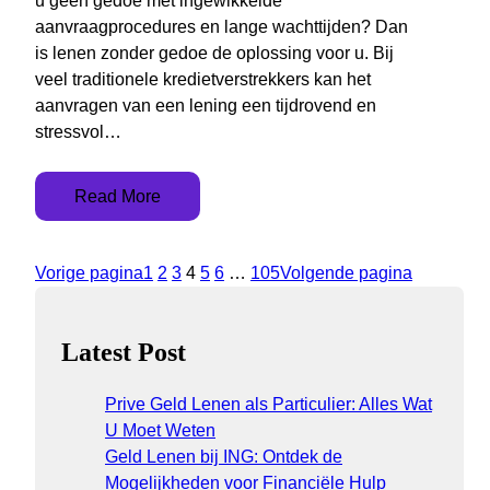
u geen gedoe met ingewikkelde
aanvraagprocedures en lange wachttijden? Dan
is lenen zonder gedoe de oplossing voor u. Bij
veel traditionele kredietverstrekkers kan het
aanvragen van een lening een tijdrovend en
stressvol…
Read More
Vorige pagina
1
2
3
4
5
6
…
105
Volgende pagina
Latest Post
Prive Geld Lenen als Particulier: Alles Wat
U Moet Weten
Geld Lenen bij ING: Ontdek de
Mogelijkheden voor Financiële Hulp