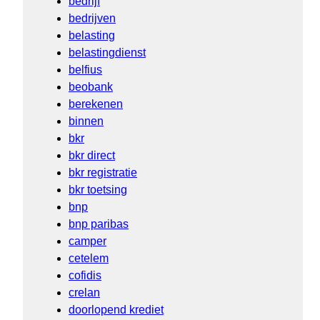
bedrijf
bedrijven
belasting
belastingdienst
belfius
beobank
berekenen
binnen
bkr
bkr direct
bkr registratie
bkr toetsing
bnp
bnp paribas
camper
cetelem
cofidis
crelan
doorlopend krediet