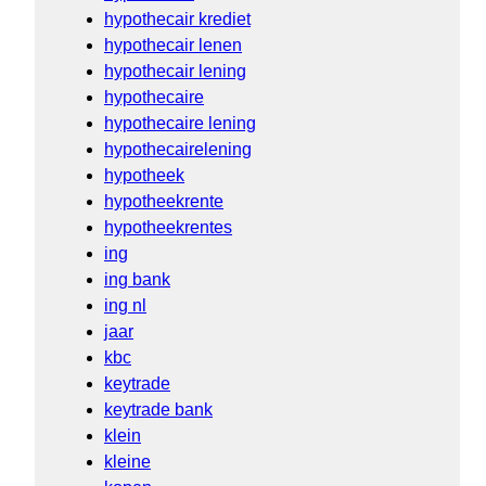
hypothecair krediet
hypothecair lenen
hypothecair lening
hypothecaire
hypothecaire lening
hypothecairelening
hypotheek
hypotheekrente
hypotheekrentes
ing
ing bank
ing nl
jaar
kbc
keytrade
keytrade bank
klein
kleine