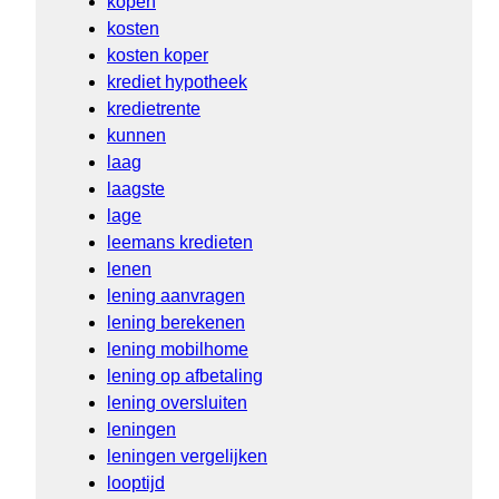
kopen
kosten
kosten koper
krediet hypotheek
kredietrente
kunnen
laag
laagste
lage
leemans kredieten
lenen
lening aanvragen
lening berekenen
lening mobilhome
lening op afbetaling
lening oversluiten
leningen
leningen vergelijken
looptijd