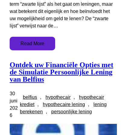
term “zwarte lijst” als het gaat om leningen, maar
wat betekent dit eigenlijk en hoe beïnvloedt het
uw mogelijkheid om geld te lenen? De “zwarte
lijst” verwijst naar de…
Read More
Ontdek uw Financiële Opties met
de Simulatie Persoonlijke Lening
van Belfius
30
belfius
, 
hypothecair
, 
hypothecair
juni
krediet
, 
hypothecaire lening
, 
lening
202
berekenen
, 
persoonlijke lening
6