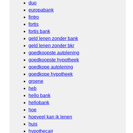
duo
europabank
fintro
fortis
fortis bank
geld lenen zonder bank
geld lenen zonder bkr
goedkoopste autolening
goedkoopste hypotheek
goedkope autolening
goedkope hypotheek
groene
heb
hello bank
hellobank
hoe
hoeveel kan ik lenen
huis
hypothecair