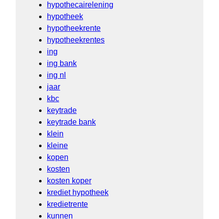
hypothecairelening
hypotheek
hypotheekrente
hypotheekrentes
ing
ing bank
ing nl
jaar
kbc
keytrade
keytrade bank
klein
kleine
kopen
kosten
kosten koper
krediet hypotheek
kredietrente
kunnen