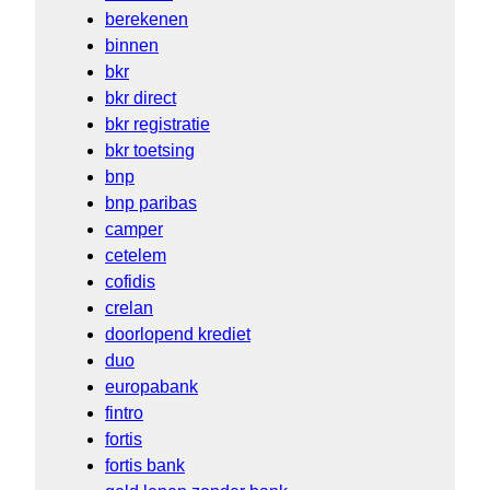
berekenen
binnen
bkr
bkr direct
bkr registratie
bkr toetsing
bnp
bnp paribas
camper
cetelem
cofidis
crelan
doorlopend krediet
duo
europabank
fintro
fortis
fortis bank