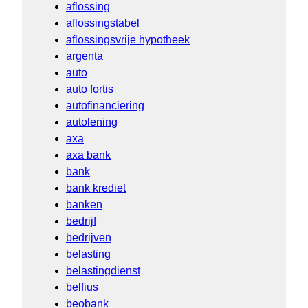
aflossing
aflossingstabel
aflossingsvrije hypotheek
argenta
auto
auto fortis
autofinanciering
autolening
axa
axa bank
bank
bank krediet
banken
bedrijf
bedrijven
belasting
belastingdienst
belfius
beobank