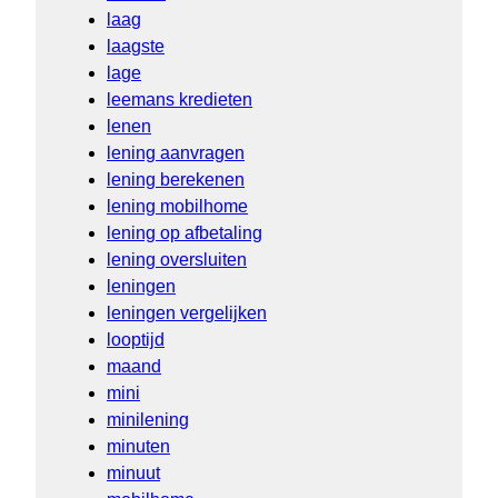
laag
laagste
lage
leemans kredieten
lenen
lening aanvragen
lening berekenen
lening mobilhome
lening op afbetaling
lening oversluiten
leningen
leningen vergelijken
looptijd
maand
mini
minilening
minuten
minuut