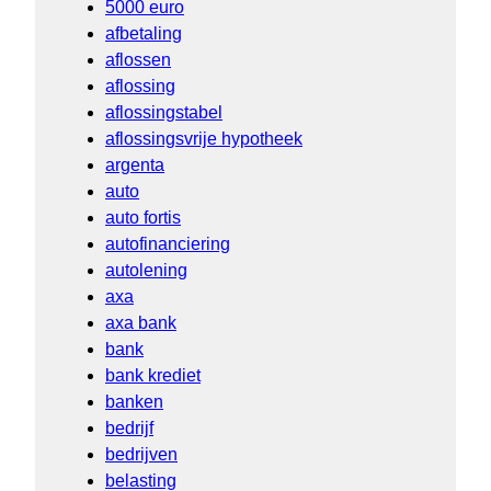
5000 euro
afbetaling
aflossen
aflossing
aflossingstabel
aflossingsvrije hypotheek
argenta
auto
auto fortis
autofinanciering
autolening
axa
axa bank
bank
bank krediet
banken
bedrijf
bedrijven
belasting