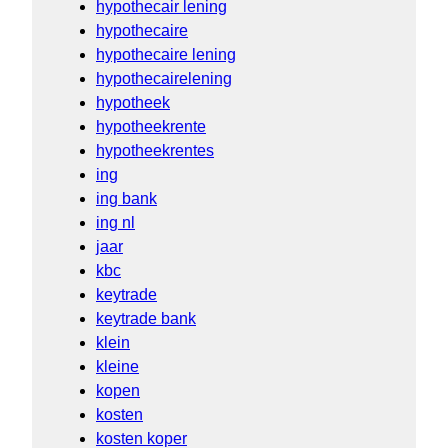
hypothecair lening
hypothecaire
hypothecaire lening
hypothecairelening
hypotheek
hypotheekrente
hypotheekrentes
ing
ing bank
ing nl
jaar
kbc
keytrade
keytrade bank
klein
kleine
kopen
kosten
kosten koper