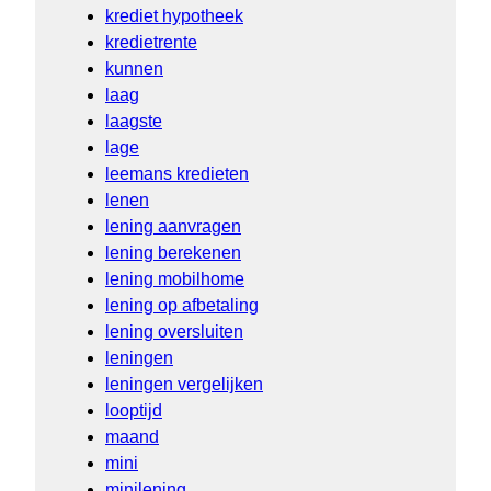
krediet hypotheek
kredietrente
kunnen
laag
laagste
lage
leemans kredieten
lenen
lening aanvragen
lening berekenen
lening mobilhome
lening op afbetaling
lening oversluiten
leningen
leningen vergelijken
looptijd
maand
mini
minilening