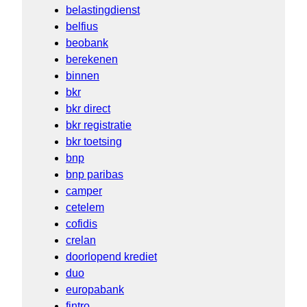
belastingdienst
belfius
beobank
berekenen
binnen
bkr
bkr direct
bkr registratie
bkr toetsing
bnp
bnp paribas
camper
cetelem
cofidis
crelan
doorlopend krediet
duo
europabank
fintro