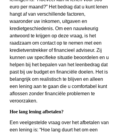
euro per maand?” Het bedrag dat u kunt lenen
hangt af van verschillende factoren,
waaronder uw inkomen, uitgaven en
kredietgeschiedenis. Om een nauwkeurig
antwoord te krijgen op deze vraag, is het
raadzaam om contact op te nemen met een
kredietverstrekker of financieel adviseur. Zij
kunnen uw specifieke situatie beoordelen en u
helpen bij het bepalen van het leenbedrag dat
past bij uw budget en financiële doelen. Het is
belangrijk om realistisch te blijven en alleen
een lening aan te gaan die u comfortabel kunt
aflossen zonder financiële problemen te
veroorzaken.
Hoe lang lening afbetalen?
Een veelgestelde vraag over het afbetalen van
een lening is: “Hoe lang duurt het om een