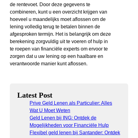
de rentevoet. Door deze gegevens te
combineren, kunt u een overzicht krijgen van
hoeveel u maandelijks moet aflossen om de
lening volledig terug te betalen binnen de
afgesproken termijn. Het is belangrijk om deze
berekening zorgvuldig uit te voeren of hulp in
te roepen van financiële experts om ervoor te
zorgen dat u uw lening op een haalbare en
verantwoorde manier kunt aflossen.
Latest Post
Prive Geld Lenen als Particulier: Alles
Wat U Moet Weten
Geld Lenen bij ING: Ontdek de
Mogelijkheden voor Financiële Hulp
Flexibel geld lenen bij Santander: Ontdek