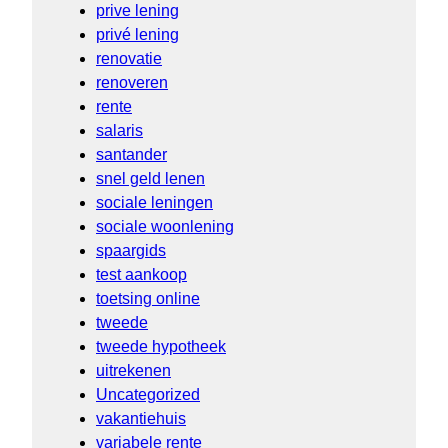
prive lening
privé lening
renovatie
renoveren
rente
salaris
santander
snel geld lenen
sociale leningen
sociale woonlening
spaargids
test aankoop
toetsing online
tweede
tweede hypotheek
uitrekenen
Uncategorized
vakantiehuis
variabele rente