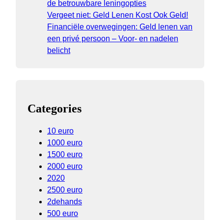
de betrouwbare leningopties
Vergeet niet: Geld Lenen Kost Ook Geld!
Financiële overwegingen: Geld lenen van
een privé persoon – Voor- en nadelen
belicht
Categories
10 euro
1000 euro
1500 euro
2000 euro
2020
2500 euro
2dehands
500 euro