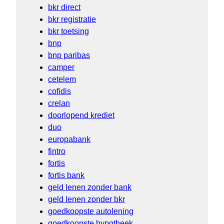
bkr direct
bkr registratie
bkr toetsing
bnp
bnp paribas
camper
cetelem
cofidis
crelan
doorlopend krediet
duo
europabank
fintro
fortis
fortis bank
geld lenen zonder bank
geld lenen zonder bkr
goedkoopste autolening
goedkoopste hypotheek