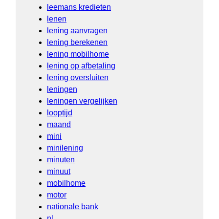
leemans kredieten
lenen
lening aanvragen
lening berekenen
lening mobilhome
lening op afbetaling
lening oversluiten
leningen
leningen vergelijken
looptijd
maand
mini
minilening
minuten
minuut
mobilhome
motor
nationale bank
nl