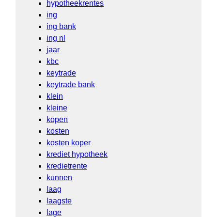
hypotheekrentes
ing
ing bank
ing nl
jaar
kbc
keytrade
keytrade bank
klein
kleine
kopen
kosten
kosten koper
krediet hypotheek
kredietrente
kunnen
laag
laagste
lage