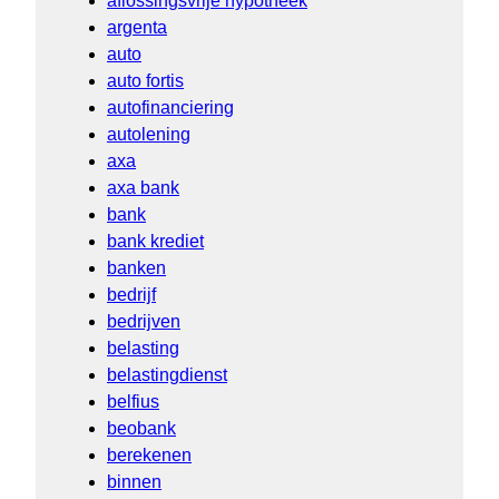
aflossingsvrije hypotheek
argenta
auto
auto fortis
autofinanciering
autolening
axa
axa bank
bank
bank krediet
banken
bedrijf
bedrijven
belasting
belastingdienst
belfius
beobank
berekenen
binnen