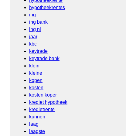
hypotheekrente
hypotheekrentes
ing
ing bank
ing nl
jaar
kbc
keytrade
keytrade bank
klein
kleine
kopen
kosten
kosten koper
krediet hypotheek
kredietrente
kunnen
laag
laagste