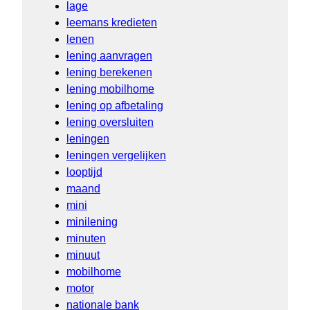
lage
leemans kredieten
lenen
lening aanvragen
lening berekenen
lening mobilhome
lening op afbetaling
lening oversluiten
leningen
leningen vergelijken
looptijd
maand
mini
minilening
minuten
minuut
mobilhome
motor
nationale bank