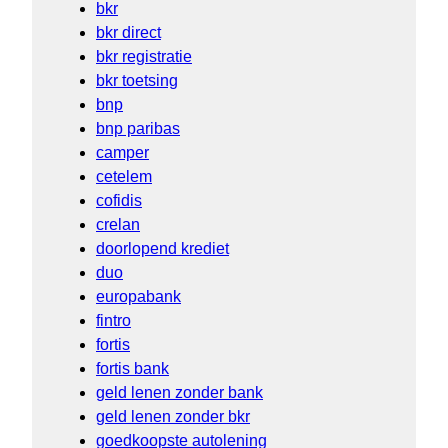
bkr
bkr direct
bkr registratie
bkr toetsing
bnp
bnp paribas
camper
cetelem
cofidis
crelan
doorlopend krediet
duo
europabank
fintro
fortis
fortis bank
geld lenen zonder bank
geld lenen zonder bkr
goedkoopste autolening