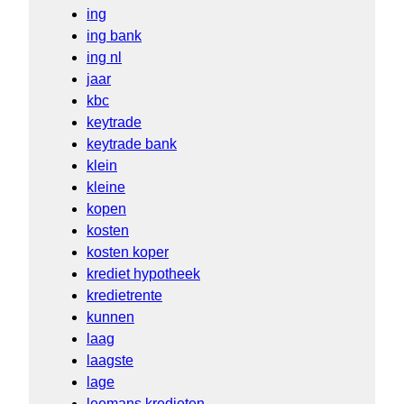
ing
ing bank
ing nl
jaar
kbc
keytrade
keytrade bank
klein
kleine
kopen
kosten
kosten koper
krediet hypotheek
kredietrente
kunnen
laag
laagste
lage
leemans kredieten