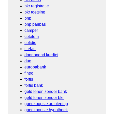
bkr registratie
bkr toetsing
bnp
bnp paribas
camper
cetelem
cofidis
crelan
doorlopend krediet
duo
europabank
fintro
fortis
fortis bank
geld lenen zonder bank
geld lenen zonder bkr
goedkoopste autolening
goedkoopste hypotheek