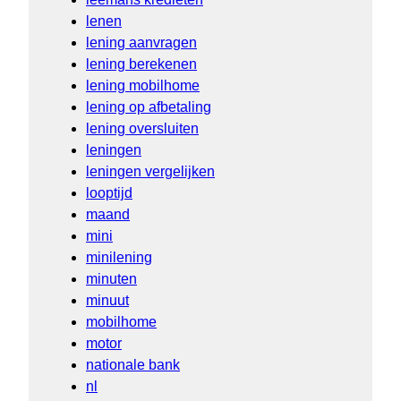
lenen
lening aanvragen
lening berekenen
lening mobilhome
lening op afbetaling
lening oversluiten
leningen
leningen vergelijken
looptijd
maand
mini
minilening
minuten
minuut
mobilhome
motor
nationale bank
nl