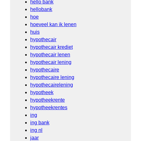
hello bank
hellobank
hoe
hoeveel kan ik lenen
huis
hypothecair
hypothecair krediet
hypothecair lenen
hypothecair lening
hypothecaire
hypothecaire lening
hypothecairelening
hypotheek
hypotheekrente
hypotheekrentes
ing
ing bank
ing nl
jaar