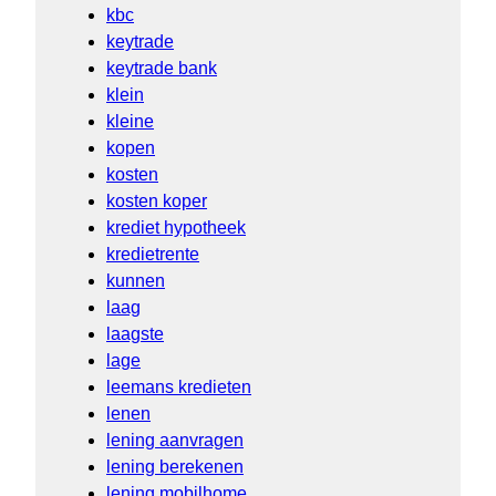
kbc
keytrade
keytrade bank
klein
kleine
kopen
kosten
kosten koper
krediet hypotheek
kredietrente
kunnen
laag
laagste
lage
leemans kredieten
lenen
lening aanvragen
lening berekenen
lening mobilhome