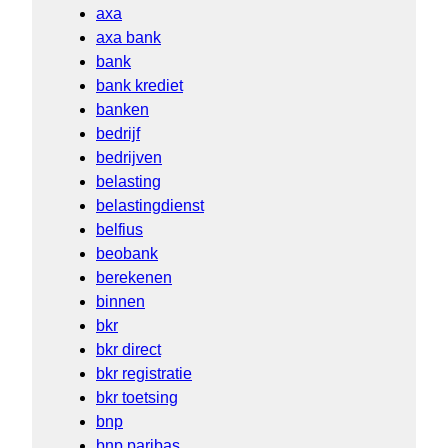
axa
axa bank
bank
bank krediet
banken
bedrijf
bedrijven
belasting
belastingdienst
belfius
beobank
berekenen
binnen
bkr
bkr direct
bkr registratie
bkr toetsing
bnp
bnp paribas