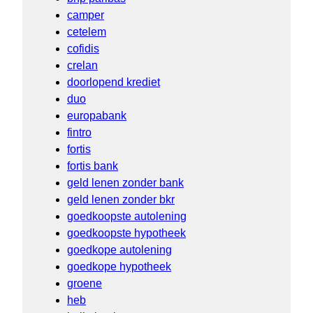
camper
cetelem
cofidis
crelan
doorlopend krediet
duo
europabank
fintro
fortis
fortis bank
geld lenen zonder bank
geld lenen zonder bkr
goedkoopste autolening
goedkoopste hypotheek
goedkope autolening
goedkope hypotheek
groene
heb