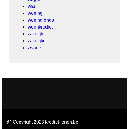
wat
woning
woningfonds
woonkrediet
zakelijk
zakelijke
zwarte
@ Copyright 2023 krediet-lenen.be