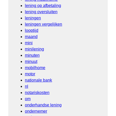
lening op afbetaling
lening oversluiten
leningen
leningen vergelijken
looptijd
maand
mini
minilening
minuten
minuut
mobilhome
motor
nationale bank
nl
notariskosten
om
onderhandse lening
ondernemer