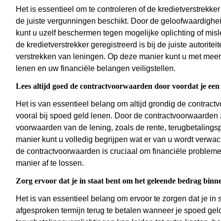
Het is essentieel om te controleren of de kredietverstrekke
de juiste vergunningen beschikt. Door de geloofwaardigheid e
kunt u uzelf beschermen tegen mogelijke oplichting of misle
de kredietverstrekker geregistreerd is bij de juiste autoritei
verstrekken van leningen. Op deze manier kunt u met mee
lenen en uw financiële belangen veiligstellen.
Lees altijd goed de contractvoorwaarden door voordat je een l
Het is van essentieel belang om altijd grondig de contractv
vooral bij spoed geld lenen. Door de contractvoorwaarden zo
voorwaarden van de lening, zoals de rente, terugbetaling
manier kunt u volledig begrijpen wat er van u wordt verwa
de contractvoorwaarden is cruciaal om financiële problem
manier af te lossen.
Zorg ervoor dat je in staat bent om het geleende bedrag binne
Het is van essentieel belang om ervoor te zorgen dat je in
afgesproken termijn terug te betalen wanneer je spoed gel