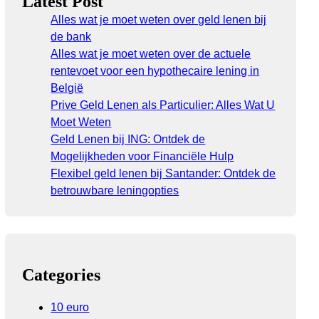
Latest Post
Alles wat je moet weten over geld lenen bij
de bank
Alles wat je moet weten over de actuele
rentevoet voor een hypothecaire lening in
België
Prive Geld Lenen als Particulier: Alles Wat U
Moet Weten
Geld Lenen bij ING: Ontdek de
Mogelijkheden voor Financiële Hulp
Flexibel geld lenen bij Santander: Ontdek de
betrouwbare leningopties
Categories
10 euro