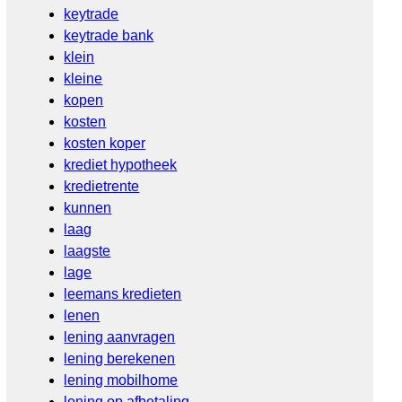
keytrade
keytrade bank
klein
kleine
kopen
kosten
kosten koper
krediet hypotheek
kredietrente
kunnen
laag
laagste
lage
leemans kredieten
lenen
lening aanvragen
lening berekenen
lening mobilhome
lening op afbetaling