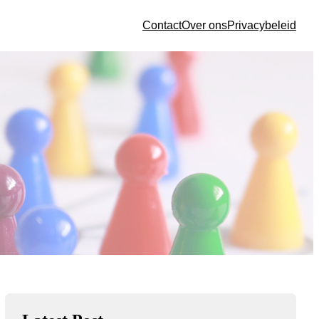
Contact
Over ons
Privacybeleid