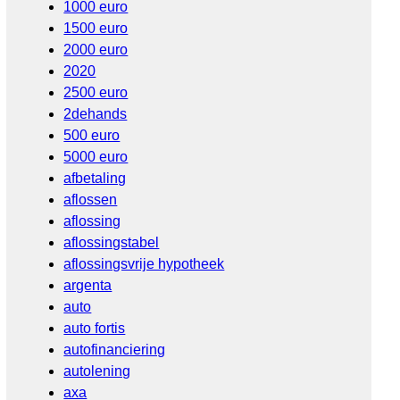
1000 euro
1500 euro
2000 euro
2020
2500 euro
2dehands
500 euro
5000 euro
afbetaling
aflossen
aflossing
aflossingstabel
aflossingsvrije hypotheek
argenta
auto
auto fortis
autofinanciering
autolening
axa