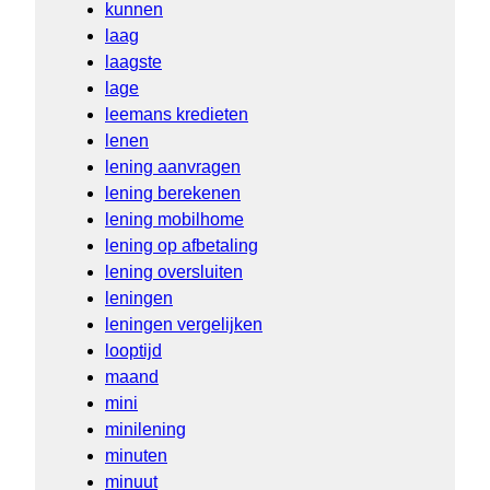
kunnen
laag
laagste
lage
leemans kredieten
lenen
lening aanvragen
lening berekenen
lening mobilhome
lening op afbetaling
lening oversluiten
leningen
leningen vergelijken
looptijd
maand
mini
minilening
minuten
minuut