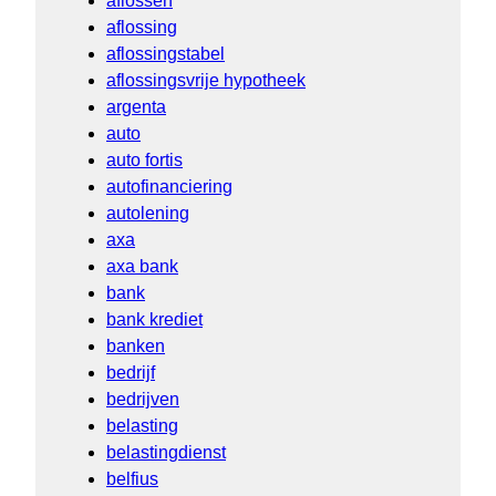
aflossen
aflossing
aflossingstabel
aflossingsvrije hypotheek
argenta
auto
auto fortis
autofinanciering
autolening
axa
axa bank
bank
bank krediet
banken
bedrijf
bedrijven
belasting
belastingdienst
belfius