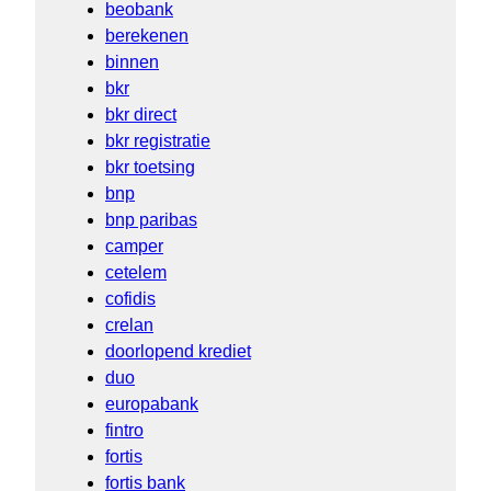
beobank
berekenen
binnen
bkr
bkr direct
bkr registratie
bkr toetsing
bnp
bnp paribas
camper
cetelem
cofidis
crelan
doorlopend krediet
duo
europabank
fintro
fortis
fortis bank