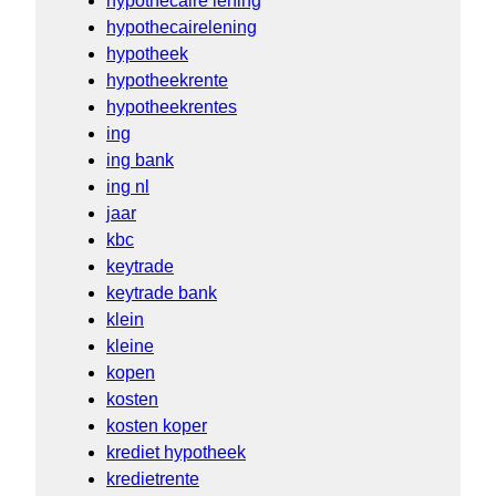
hypothecaire lening
hypothecairelening
hypotheek
hypotheekrente
hypotheekrentes
ing
ing bank
ing nl
jaar
kbc
keytrade
keytrade bank
klein
kleine
kopen
kosten
kosten koper
krediet hypotheek
kredietrente