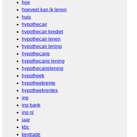
hoe
hoeveel kan ik lenen
huis
hypothecair
hypothecair krediet
hypothecair lenen
hypothecair lening
hypothecaire
hypothecaire lening
hypothecairelening
hypotheek
hypotheekrente
hypotheekrentes
ing
ing bank
ing nl
jaar
kbc
keytrade