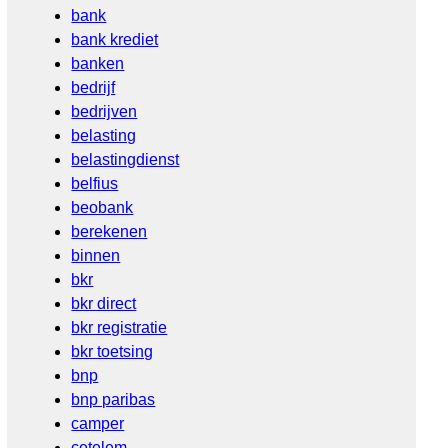
bank
bank krediet
banken
bedrijf
bedrijven
belasting
belastingdienst
belfius
beobank
berekenen
binnen
bkr
bkr direct
bkr registratie
bkr toetsing
bnp
bnp paribas
camper
cetelem