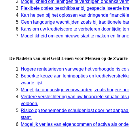
Mogelijkheid om leningen te verkrijgen ondanks verme
Flexibele opties beschikbaar bij gespecialiseerde kre
Kan helpen bij het oplossen van dringende financiël
Geen langdurige wachttijden zoals bij traditionele b
Kans om uw kredietscore te verbeteren door tijdig te
Mogelijkheid om een nieuwe start te maken en financiël
De Nadelen van Snel Geld Lenen voor Mensen op de Zwarte Li
Hogere rentetarieven vanwege het verhoogde risico v
Beperkte keuze aan leningopties en kredietverstrekk
zwarte lijst.
Mogelijke ongunstige voorwaarden, zoals hogere boet
Verdere verslechtering van uw financiële situatie als 
voldoen.
Risico op toenemende schuldenlast door het aangaan 
staat.
Mogelijk verlies van eigendommen of activa als onder