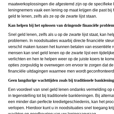
maatwerkoplossingen die afgestemd zijn op de specifieke b
leningnemers vaak een lening op maat krijgen die past bi
geld te lenen, zelfs als ze op de zwarte lijst staan.
Kan helpen bij het oplossen van dringende financiële proble
Snel geld lenen, zelfs als u op de zwarte lijst staat, kan h
problemen. In noodsituaties waarbij directe financiële steu
verschil maken tussen het kunnen betalen van essentiële
mensen kan snel geld lenen op de zwarte lijst een tijdelij
verlichten en hen te helpen weer op de juiste koers te komen
opties zorgvuldig te overwegen om ervoor te zorgen dat d
financiële uitdagingen waarmee men wordt geconfronteerd
Geen langdurige wachttijden zoals bij traditionele banklenin
Een voordeel van snel geld lenen ondanks vermelding op de 
in tegenstelling tot bij traditionele bankleningen. Bij alter
een minder dan perfecte kredietgeschiedenis, kan het pro
verlopen. Hierdoor kunt u in noodsituaties snel toegang kr
wachten op goedkeuring van uw leningaanvraag.