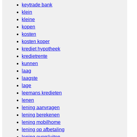
keytrade bank
klein
kleine
kopen
kosten
kosten koper
krediet hypotheek
kredietrente
kunnen
laag
laagste
lage
leemans kredieten
lenen
lening aanvragen
lening berekenen
lening mobilhome
lening op afbetaling
lening oversluiten