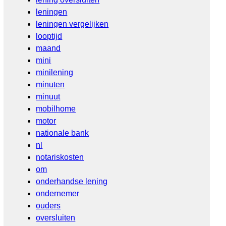
leningen
leningen vergelijken
looptijd
maand
mini
minilening
minuten
minuut
mobilhome
motor
nationale bank
nl
notariskosten
om
onderhandse lening
ondernemer
ouders
oversluiten