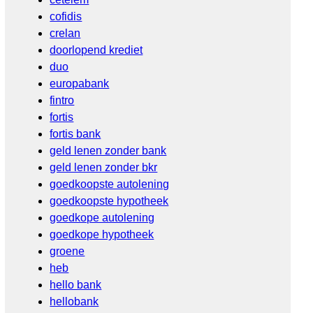
cofidis
crelan
doorlopend krediet
duo
europabank
fintro
fortis
fortis bank
geld lenen zonder bank
geld lenen zonder bkr
goedkoopste autolening
goedkoopste hypotheek
goedkope autolening
goedkope hypotheek
groene
heb
hello bank
hellobank