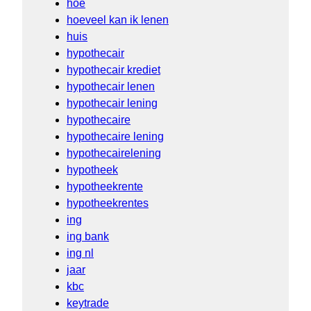
hoe
hoeveel kan ik lenen
huis
hypothecair
hypothecair krediet
hypothecair lenen
hypothecair lening
hypothecaire
hypothecaire lening
hypothecairelening
hypotheek
hypotheekrente
hypotheekrentes
ing
ing bank
ing nl
jaar
kbc
keytrade