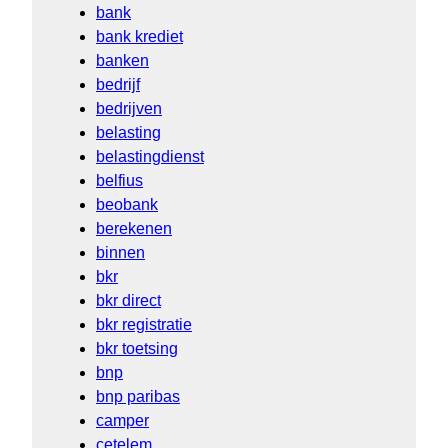
bank
bank krediet
banken
bedrijf
bedrijven
belasting
belastingdienst
belfius
beobank
berekenen
binnen
bkr
bkr direct
bkr registratie
bkr toetsing
bnp
bnp paribas
camper
cetelem