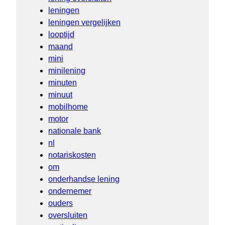
leningen
leningen vergelijken
looptijd
maand
mini
minilening
minuten
minuut
mobilhome
motor
nationale bank
nl
notariskosten
om
onderhandse lening
ondernemer
ouders
oversluiten