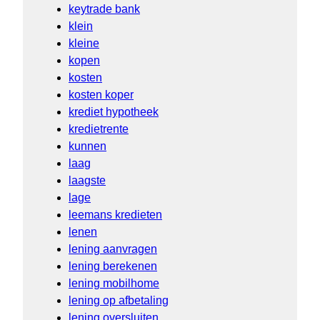
keytrade bank
klein
kleine
kopen
kosten
kosten koper
krediet hypotheek
kredietrente
kunnen
laag
laagste
lage
leemans kredieten
lenen
lening aanvragen
lening berekenen
lening mobilhome
lening op afbetaling
lening oversluiten