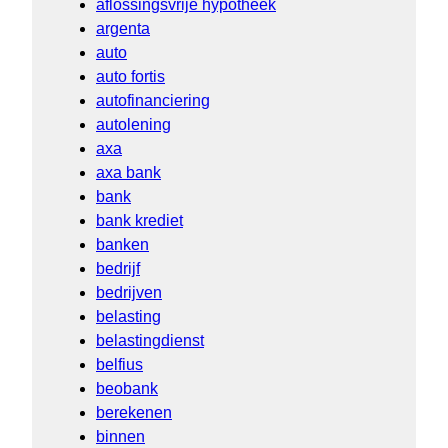
aflossingsvrije hypotheek
argenta
auto
auto fortis
autofinanciering
autolening
axa
axa bank
bank
bank krediet
banken
bedrijf
bedrijven
belasting
belastingdienst
belfius
beobank
berekenen
binnen