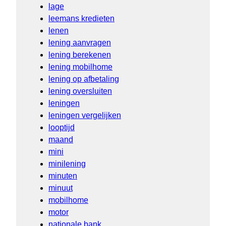
lage
leemans kredieten
lenen
lening aanvragen
lening berekenen
lening mobilhome
lening op afbetaling
lening oversluiten
leningen
leningen vergelijken
looptijd
maand
mini
minilening
minuten
minuut
mobilhome
motor
nationale bank