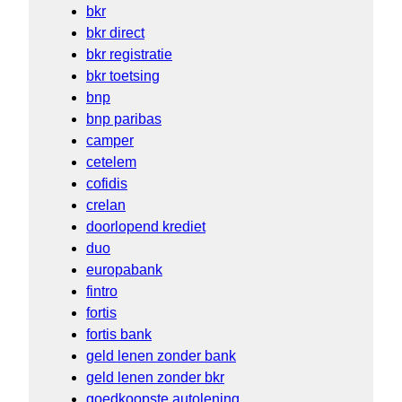
bkr
bkr direct
bkr registratie
bkr toetsing
bnp
bnp paribas
camper
cetelem
cofidis
crelan
doorlopend krediet
duo
europabank
fintro
fortis
fortis bank
geld lenen zonder bank
geld lenen zonder bkr
goedkoopste autolening