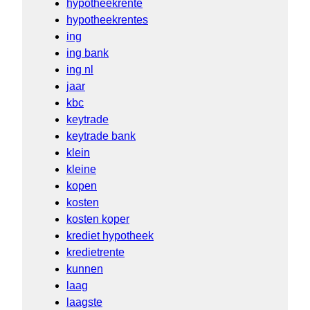
hypotheekrente
hypotheekrentes
ing
ing bank
ing nl
jaar
kbc
keytrade
keytrade bank
klein
kleine
kopen
kosten
kosten koper
krediet hypotheek
kredietrente
kunnen
laag
laagste