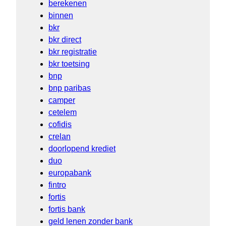
berekenen
binnen
bkr
bkr direct
bkr registratie
bkr toetsing
bnp
bnp paribas
camper
cetelem
cofidis
crelan
doorlopend krediet
duo
europabank
fintro
fortis
fortis bank
geld lenen zonder bank