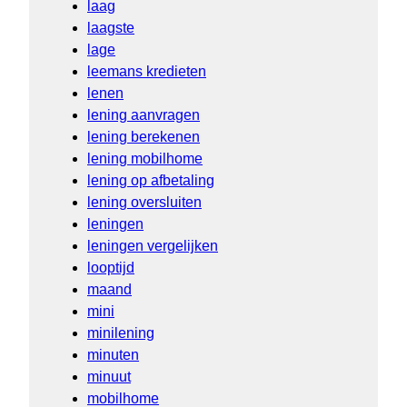
laag
laagste
lage
leemans kredieten
lenen
lening aanvragen
lening berekenen
lening mobilhome
lening op afbetaling
lening oversluiten
leningen
leningen vergelijken
looptijd
maand
mini
minilening
minuten
minuut
mobilhome