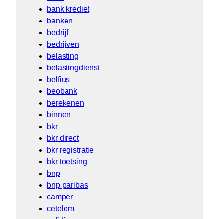
bank krediet
banken
bedrijf
bedrijven
belasting
belastingdienst
belfius
beobank
berekenen
binnen
bkr
bkr direct
bkr registratie
bkr toetsing
bnp
bnp paribas
camper
cetelem