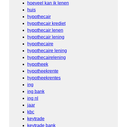
hoeveel kan ik lenen
huis
hypothecair
hypothecair krediet
hypothecair lenen
hypothecair lening
hypothecaire
hypothecaire lening
hypothecairelening
hypotheek
hypotheekrente
hypotheekrentes
ing
ing bank
ing nl
jaar
kbc
keytrade
keytrade bank