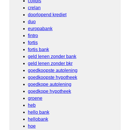
cofidis
crelan
doorlopend krediet
duo
europabank
fintro
fortis
fortis bank
geld lenen zonder bank
geld lenen zonder bkr
goedkoopste autolening
goedkoopste hypotheek
goedkope autolening
goedkope hypotheek
groene
heb
hello bank
hellobank
hoe