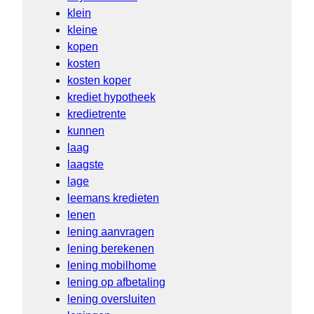
klein
kleine
kopen
kosten
kosten koper
krediet hypotheek
kredietrente
kunnen
laag
laagste
lage
leemans kredieten
lenen
lening aanvragen
lening berekenen
lening mobilhome
lening op afbetaling
lening oversluiten