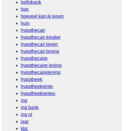
hellobank
hoe
hoeveel kan ik lenen
huis
hypothecair
hypothecair krediet
hypothecair lenen
hypothecair lening
hypothecaire
hypothecaire lening
hypothecairelening
hypotheek
hypotheekrente
hypotheekrentes
ing
ing bank
ing nl
jaar
kbc