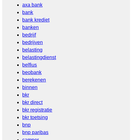
axa bank
bank
bank krediet
banken
bedrijf
bedrijven
belasting
belastingdienst
belfius
beobank
berekenen
binnen
bkr
bkr direct
bkr registratie
bkr toetsing
bnp
bnp paribas
camper