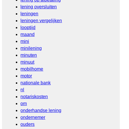
lening oversluiten
leningen
leningen vergelijken
looptijd
maand
mini
minilening
minuten
minuut
mobilhome
motor
nationale bank
nl
notariskosten
om
onderhandse lening
ondernemer
ouders