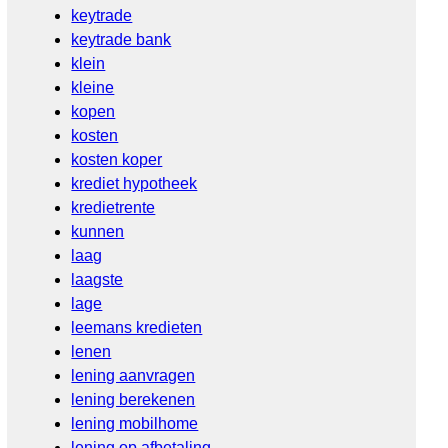
keytrade
keytrade bank
klein
kleine
kopen
kosten
kosten koper
krediet hypotheek
kredietrente
kunnen
laag
laagste
lage
leemans kredieten
lenen
lening aanvragen
lening berekenen
lening mobilhome
lening op afbetaling