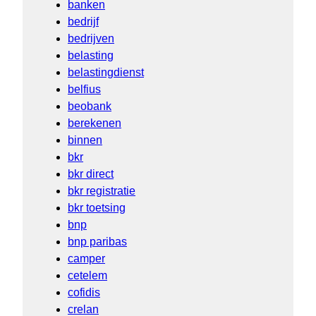
banken
bedrijf
bedrijven
belasting
belastingdienst
belfius
beobank
berekenen
binnen
bkr
bkr direct
bkr registratie
bkr toetsing
bnp
bnp paribas
camper
cetelem
cofidis
crelan