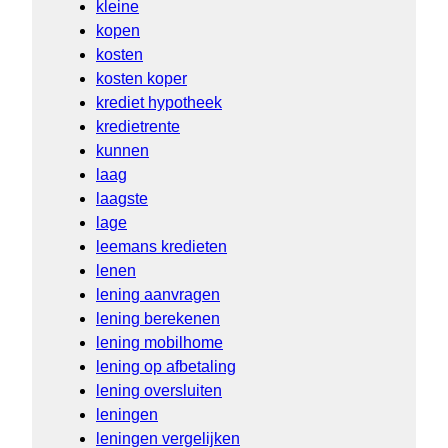
kleine
kopen
kosten
kosten koper
krediet hypotheek
kredietrente
kunnen
laag
laagste
lage
leemans kredieten
lenen
lening aanvragen
lening berekenen
lening mobilhome
lening op afbetaling
lening oversluiten
leningen
leningen vergelijken