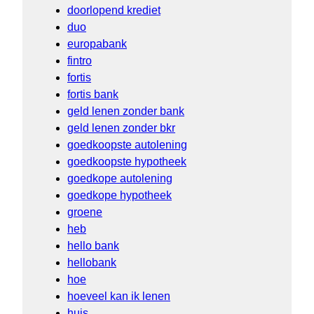
doorlopend krediet
duo
europabank
fintro
fortis
fortis bank
geld lenen zonder bank
geld lenen zonder bkr
goedkoopste autolening
goedkoopste hypotheek
goedkope autolening
goedkope hypotheek
groene
heb
hello bank
hellobank
hoe
hoeveel kan ik lenen
huis