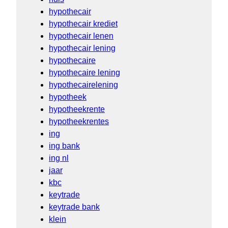
hypothecair
hypothecair krediet
hypothecair lenen
hypothecair lening
hypothecaire
hypothecaire lening
hypothecairelening
hypotheek
hypotheekrente
hypotheekrentes
ing
ing bank
ing nl
jaar
kbc
keytrade
keytrade bank
klein