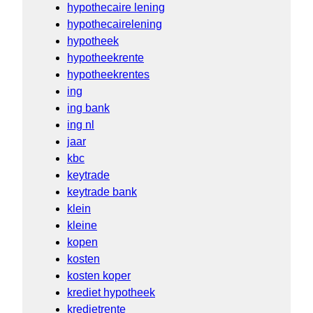
hypothecaire lening
hypothecairelening
hypotheek
hypotheekrente
hypotheekrentes
ing
ing bank
ing nl
jaar
kbc
keytrade
keytrade bank
klein
kleine
kopen
kosten
kosten koper
krediet hypotheek
kredietrente