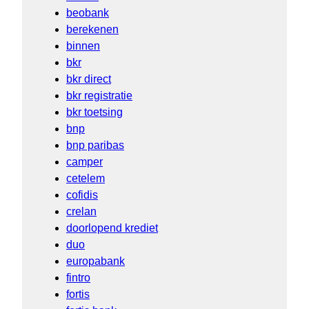
beobank
berekenen
binnen
bkr
bkr direct
bkr registratie
bkr toetsing
bnp
bnp paribas
camper
cetelem
cofidis
crelan
doorlopend krediet
duo
europabank
fintro
fortis