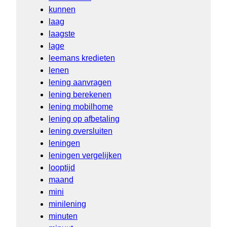
kunnen
laag
laagste
lage
leemans kredieten
lenen
lening aanvragen
lening berekenen
lening mobilhome
lening op afbetaling
lening oversluiten
leningen
leningen vergelijken
looptijd
maand
mini
minilening
minuten