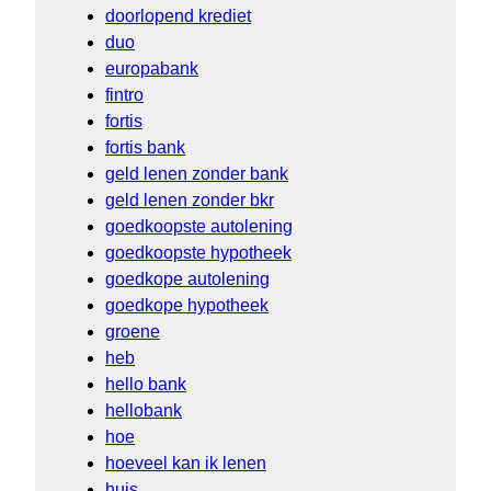
doorlopend krediet
duo
europabank
fintro
fortis
fortis bank
geld lenen zonder bank
geld lenen zonder bkr
goedkoopste autolening
goedkoopste hypotheek
goedkope autolening
goedkope hypotheek
groene
heb
hello bank
hellobank
hoe
hoeveel kan ik lenen
huis