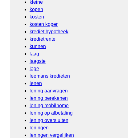
kleine
kopen
kosten
kosten koper
krediet hypotheek
kredietrente
kunnen
laag
laagste
lage
leemans kredieten
lenen
lening aanvragen
lening berekenen
lening mobilhome
lening op afbetaling
lening oversluiten
leningen
leningen vergelijken