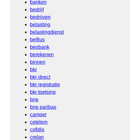
banken
bedrijf
bedrijven
belasting
belastingdienst
belfius
beobank
berekenen
binnen
bkr
bkr direct
bkr registratie
bkr toetsing
bnp
bnp paribas
camper
cetelem
cofidis
crelan