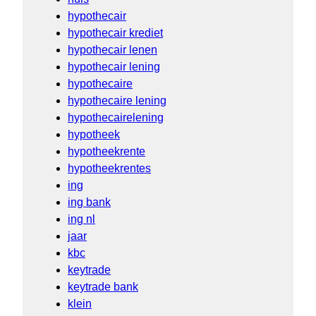
hypothecair
hypothecair krediet
hypothecair lenen
hypothecair lening
hypothecaire
hypothecaire lening
hypothecairelening
hypotheek
hypotheekrente
hypotheekrentes
ing
ing bank
ing nl
jaar
kbc
keytrade
keytrade bank
klein