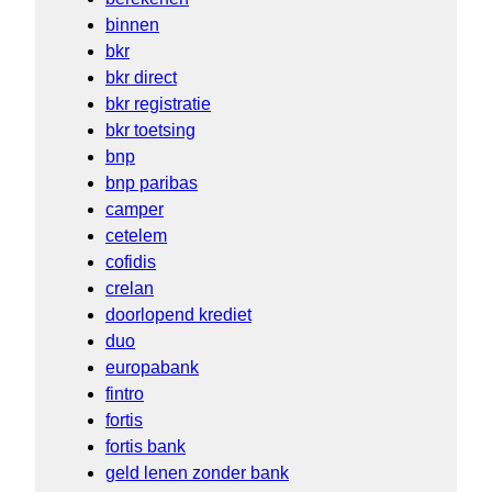
binnen
bkr
bkr direct
bkr registratie
bkr toetsing
bnp
bnp paribas
camper
cetelem
cofidis
crelan
doorlopend krediet
duo
europabank
fintro
fortis
fortis bank
geld lenen zonder bank