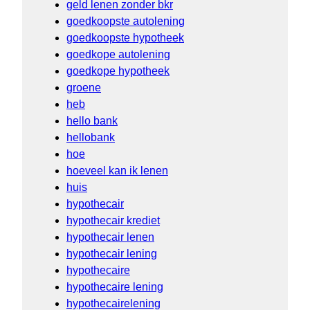
geld lenen zonder bkr
goedkoopste autolening
goedkoopste hypotheek
goedkope autolening
goedkope hypotheek
groene
heb
hello bank
hellobank
hoe
hoeveel kan ik lenen
huis
hypothecair
hypothecair krediet
hypothecair lenen
hypothecair lening
hypothecaire
hypothecaire lening
hypothecairelening