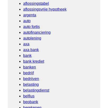
aflossingstabel
aflossingsvrije hypotheek
argenta
auto
auto fortis
autofinanciering
autolening
axa
axa bank
bank
bank krediet
banken
bedrijf
bedrijven
belasting
belastingdienst
belfius
beobank
berekenen