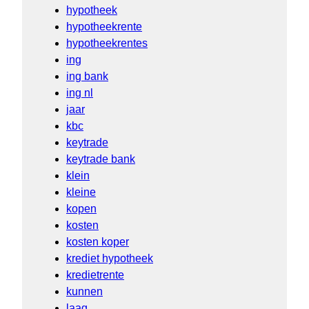
hypotheek
hypotheekrente
hypotheekrentes
ing
ing bank
ing nl
jaar
kbc
keytrade
keytrade bank
klein
kleine
kopen
kosten
kosten koper
krediet hypotheek
kredietrente
kunnen
laag