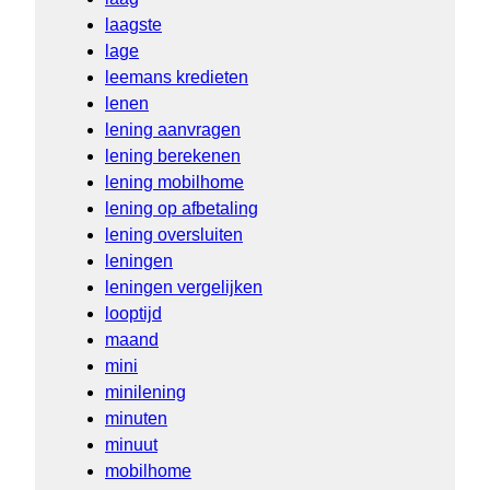
laagste
lage
leemans kredieten
lenen
lening aanvragen
lening berekenen
lening mobilhome
lening op afbetaling
lening oversluiten
leningen
leningen vergelijken
looptijd
maand
mini
minilening
minuten
minuut
mobilhome