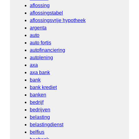
aflossing
aflossingstabel
aflossingsvrije hypotheek
argenta
auto
auto fortis
autofinanciering
autolening
axa
axa bank
bank
bank krediet
banken
bedrijf
bedrijven
belasting
belastingdienst
belfius