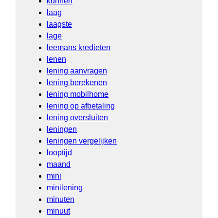
kunnen
laag
laagste
lage
leemans kredieten
lenen
lening aanvragen
lening berekenen
lening mobilhome
lening op afbetaling
lening oversluiten
leningen
leningen vergelijken
looptijd
maand
mini
minilening
minuten
minuut