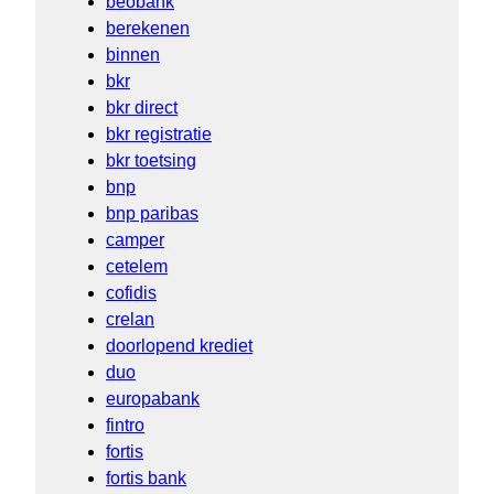
beobank
berekenen
binnen
bkr
bkr direct
bkr registratie
bkr toetsing
bnp
bnp paribas
camper
cetelem
cofidis
crelan
doorlopend krediet
duo
europabank
fintro
fortis
fortis bank