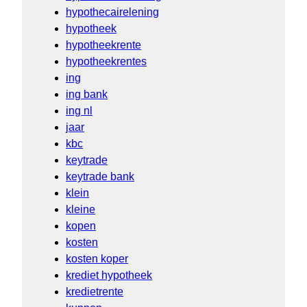
hypothecairelening
hypotheek
hypotheekrente
hypotheekrentes
ing
ing bank
ing nl
jaar
kbc
keytrade
keytrade bank
klein
kleine
kopen
kosten
kosten koper
krediet hypotheek
kredietrente