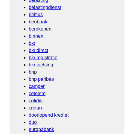
belasting
belastingdienst
belfius
beobank
berekenen
binnen
bkr
bkr direct
bkr registratie
bkr toetsing
bnp
bnp paribas
camper
cetelem
cofidis
crelan
doorlopend krediet
duo
europabank