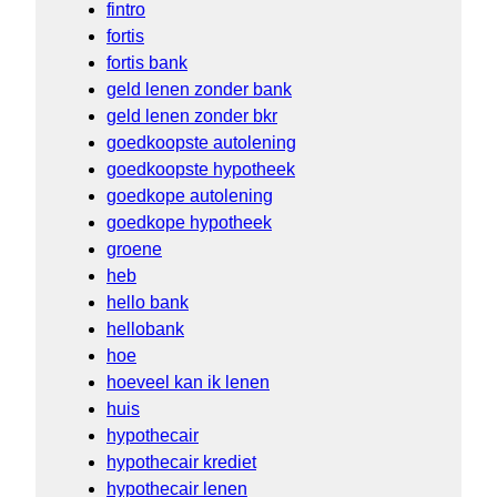
fintro
fortis
fortis bank
geld lenen zonder bank
geld lenen zonder bkr
goedkoopste autolening
goedkoopste hypotheek
goedkope autolening
goedkope hypotheek
groene
heb
hello bank
hellobank
hoe
hoeveel kan ik lenen
huis
hypothecair
hypothecair krediet
hypothecair lenen