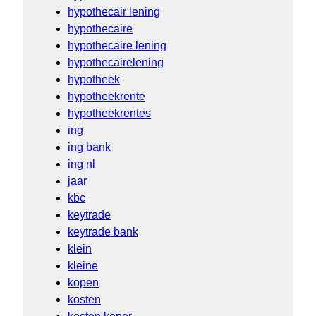
hypothecair lening
hypothecaire
hypothecaire lening
hypothecairelening
hypotheek
hypotheekrente
hypotheekrentes
ing
ing bank
ing nl
jaar
kbc
keytrade
keytrade bank
klein
kleine
kopen
kosten