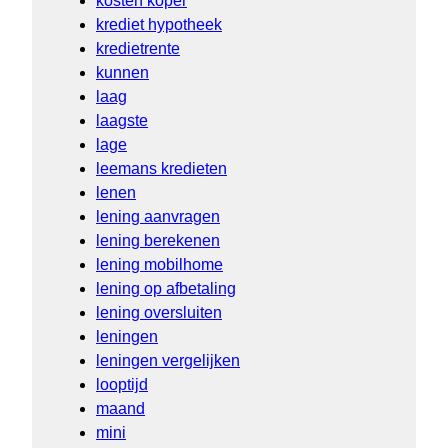
kosten koper
krediet hypotheek
kredietrente
kunnen
laag
laagste
lage
leemans kredieten
lenen
lening aanvragen
lening berekenen
lening mobilhome
lening op afbetaling
lening oversluiten
leningen
leningen vergelijken
looptijd
maand
mini