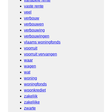
variabele rente
vaste rente
veel
verbouw
verbouwen
verbouwing
verbouwingen
vlaams woningfonds
voorruit
voorruit vervangen
waar
wagen
wat
woning
woningfonds
woonkrediet
zakelijk
zakelijke
zwarte