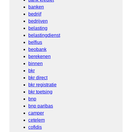
banken
bedrijf
bedrijven
belasting
belastingdienst
belfius
beobank
berekenen
binnen
bkr
bkr direct
bkr registratie
bkr toetsing
bnp
bnp paribas
camper
cetelem
cofidis