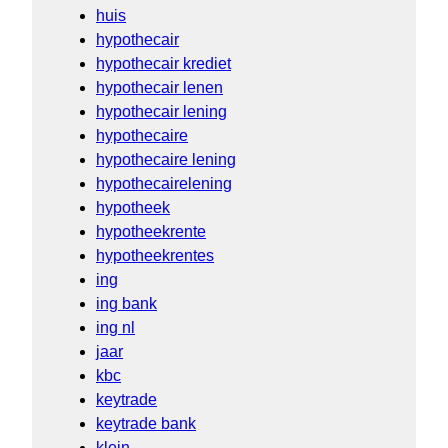
huis
hypothecair
hypothecair krediet
hypothecair lenen
hypothecair lening
hypothecaire
hypothecaire lening
hypothecairelening
hypotheek
hypotheekrente
hypotheekrentes
ing
ing bank
ing nl
jaar
kbc
keytrade
keytrade bank
klein