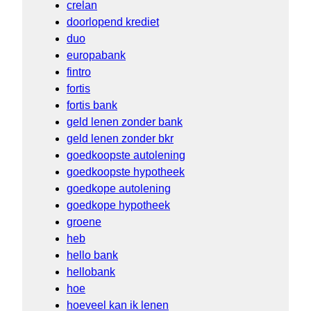
crelan
doorlopend krediet
duo
europabank
fintro
fortis
fortis bank
geld lenen zonder bank
geld lenen zonder bkr
goedkoopste autolening
goedkoopste hypotheek
goedkope autolening
goedkope hypotheek
groene
heb
hello bank
hellobank
hoe
hoeveel kan ik lenen