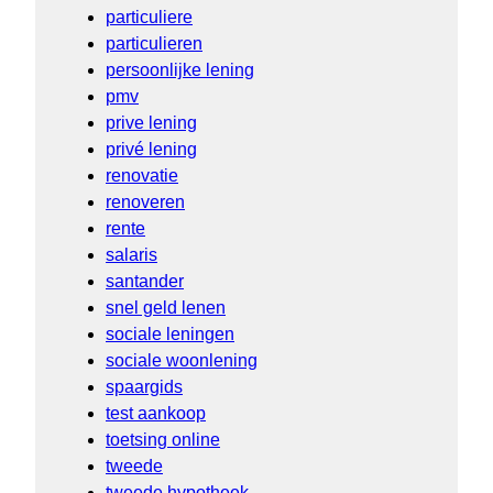
particuliere
particulieren
persoonlijke lening
pmv
prive lening
privé lening
renovatie
renoveren
rente
salaris
santander
snel geld lenen
sociale leningen
sociale woonlening
spaargids
test aankoop
toetsing online
tweede
tweede hypotheek