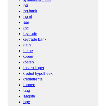
ing
ing bank
ing nl
jaar
kbc
keytrade
keytrade bank
klein
kleine
kopen
kosten
kosten koper
krediet hypotheek
kredietrente
kunnen
laag
laagste
lage