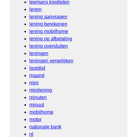
leemans kredieten
lenen
lening aanvragen
lening berekenen
lening mobilhome
lening op afbetaling
lening oversluiten
leningen
leningen vergelijken
looptijd
maand
mini
minilening
minuten
minuut
mobilhome
motor
nationale bank
nl