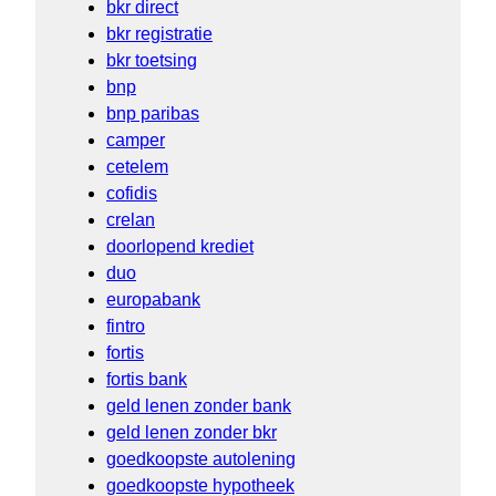
bkr direct
bkr registratie
bkr toetsing
bnp
bnp paribas
camper
cetelem
cofidis
crelan
doorlopend krediet
duo
europabank
fintro
fortis
fortis bank
geld lenen zonder bank
geld lenen zonder bkr
goedkoopste autolening
goedkoopste hypotheek