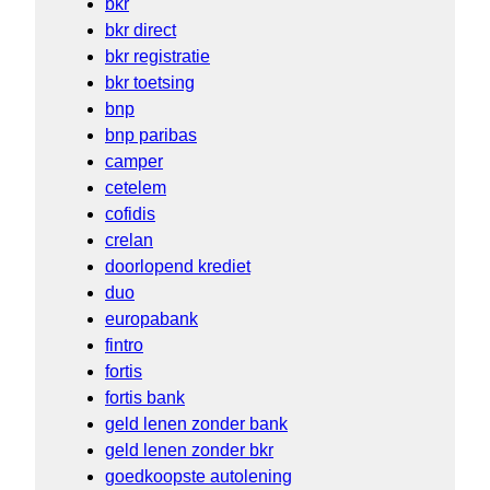
bkr
bkr direct
bkr registratie
bkr toetsing
bnp
bnp paribas
camper
cetelem
cofidis
crelan
doorlopend krediet
duo
europabank
fintro
fortis
fortis bank
geld lenen zonder bank
geld lenen zonder bkr
goedkoopste autolening