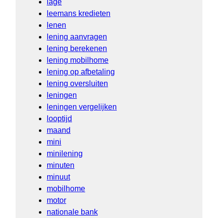
lage
leemans kredieten
lenen
lening aanvragen
lening berekenen
lening mobilhome
lening op afbetaling
lening oversluiten
leningen
leningen vergelijken
looptijd
maand
mini
minilening
minuten
minuut
mobilhome
motor
nationale bank