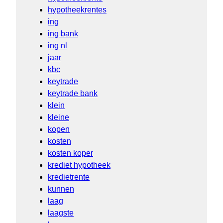
hypotheekrentes
ing
ing bank
ing nl
jaar
kbc
keytrade
keytrade bank
klein
kleine
kopen
kosten
kosten koper
krediet hypotheek
kredietrente
kunnen
laag
laagste