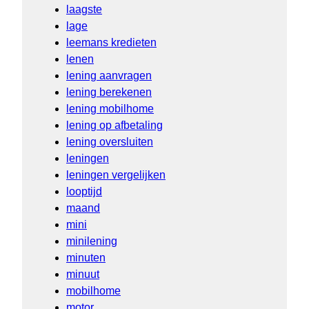
laagste
lage
leemans kredieten
lenen
lening aanvragen
lening berekenen
lening mobilhome
lening op afbetaling
lening oversluiten
leningen
leningen vergelijken
looptijd
maand
mini
minilening
minuten
minuut
mobilhome
motor