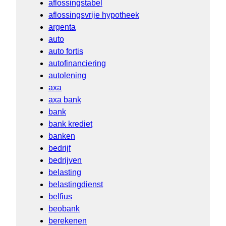
aflossingstabel
aflossingsvrije hypotheek
argenta
auto
auto fortis
autofinanciering
autolening
axa
axa bank
bank
bank krediet
banken
bedrijf
bedrijven
belasting
belastingdienst
belfius
beobank
berekenen