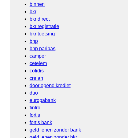
binnen
bkr
bkr direct
bkr registratie
bkr toetsing
bnp
bnp paribas
camper
cetelem
cofidis
crelan
doorlopend krediet
duo
europabank
fintro
fortis
fortis bank
geld lenen zonder bank
geld lenen zonder bkr