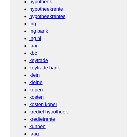
hypotheek
hypotheekrente
hypotheekrentes
ing
ing bank
ing nl
jaar
kbc
keytrade
keytrade bank
klein
kleine
kopen
kosten
kosten koper
krediet hypotheek
kredietrente
kunnen
laag