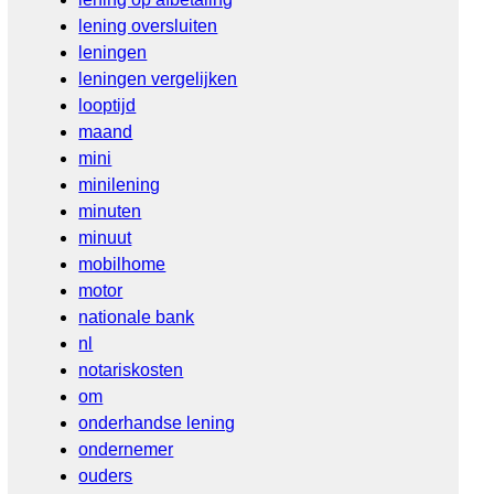
lening oversluiten
leningen
leningen vergelijken
looptijd
maand
mini
minilening
minuten
minuut
mobilhome
motor
nationale bank
nl
notariskosten
om
onderhandse lening
ondernemer
ouders