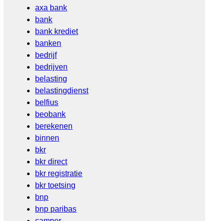
axa bank
bank
bank krediet
banken
bedrijf
bedrijven
belasting
belastingdienst
belfius
beobank
berekenen
binnen
bkr
bkr direct
bkr registratie
bkr toetsing
bnp
bnp paribas
camper