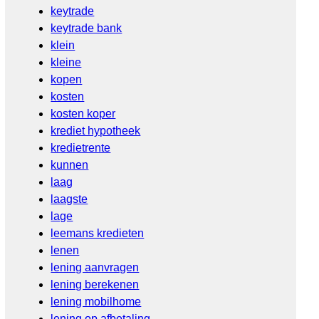
keytrade
keytrade bank
klein
kleine
kopen
kosten
kosten koper
krediet hypotheek
kredietrente
kunnen
laag
laagste
lage
leemans kredieten
lenen
lening aanvragen
lening berekenen
lening mobilhome
lening op afbetaling