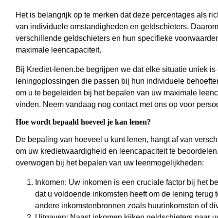
Het is belangrijk op te merken dat deze percentages als ri
van individuele omstandigheden en geldschieters. Daarom 
verschillende geldschieters en hun specifieke voorwaarden
maximale leencapaciteit.
Bij Krediet-lenen.be begrijpen we dat elke situatie uniek 
leningoplossingen die passen bij hun individuele behoefte
om u te begeleiden bij het bepalen van uw maximale leenca
vinden. Neem vandaag nog contact met ons op voor persoo
Hoe wordt bepaald hoeveel je kan lenen?
De bepaling van hoeveel u kunt lenen, hangt af van versch
om uw kredietwaardigheid en leencapaciteit te beoordelen.
overwogen bij het bepalen van uw leenmogelijkheden:
Inkomen: Uw inkomen is een cruciale factor bij het b
dat u voldoende inkomsten heeft om de lening terug te
andere inkomstenbronnen zoals huurinkomsten of di
Uitgaven: Naast inkomen kijken geldschieters naar u