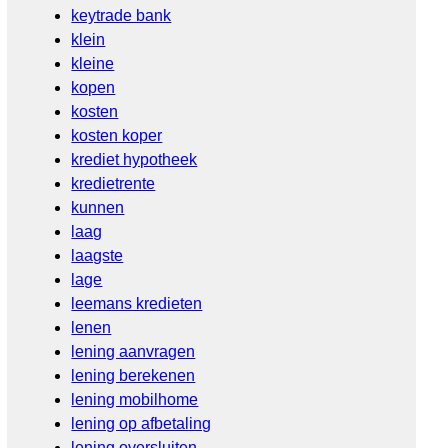
keytrade bank
klein
kleine
kopen
kosten
kosten koper
krediet hypotheek
kredietrente
kunnen
laag
laagste
lage
leemans kredieten
lenen
lening aanvragen
lening berekenen
lening mobilhome
lening op afbetaling
lening oversluiten