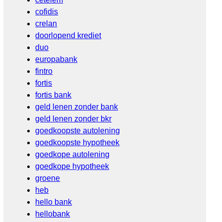
cofidis
crelan
doorlopend krediet
duo
europabank
fintro
fortis
fortis bank
geld lenen zonder bank
geld lenen zonder bkr
goedkoopste autolening
goedkoopste hypotheek
goedkope autolening
goedkope hypotheek
groene
heb
hello bank
hellobank