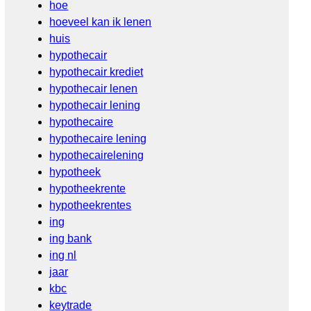
hoe
hoeveel kan ik lenen
huis
hypothecair
hypothecair krediet
hypothecair lenen
hypothecair lening
hypothecaire
hypothecaire lening
hypothecairelening
hypotheek
hypotheekrente
hypotheekrentes
ing
ing bank
ing nl
jaar
kbc
keytrade