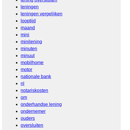
leningen
leningen vergelijken
looptijd
maand
mini
minilening
minuten
minuut
mobilhome
motor
nationale bank
nl
notariskosten
om
onderhandse lening
ondernemer
ouders
oversluiten