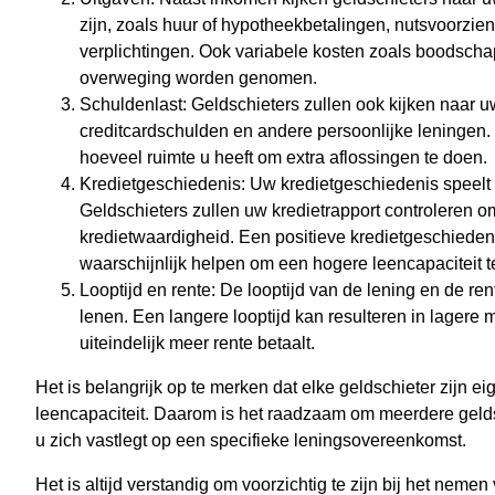
zijn, zoals huur of hypotheekbetalingen, nutsvoorzi
verplichtingen. Ook variabele kosten zoals boodschap
overweging worden genomen.
Schuldenlast: Geldschieters zullen ook kijken naar 
creditcardschulden en andere persoonlijke leningen.
hoeveel ruimte u heeft om extra aflossingen te doen.
Kredietgeschiedenis: Uw kredietgeschiedenis speelt e
Geldschieters zullen uw kredietrapport controleren om
kredietwaardigheid. Een positieve kredietgeschiedeni
waarschijnlijk helpen om een hogere leencapaciteit te
Looptijd en rente: De looptijd van de lening en de re
lenen. Een langere looptijd kan resulteren in lagere
uiteindelijk meer rente betaalt.
Het is belangrijk op te merken dat elke geldschieter zijn ei
leencapaciteit. Daarom is het raadzaam om meerdere geldsc
u zich vastlegt op een specifieke leningsovereenkomst.
Het is altijd verstandig om voorzichtig te zijn bij het neme