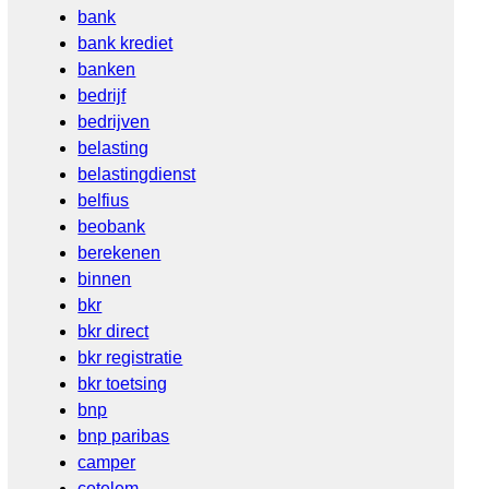
bank
bank krediet
banken
bedrijf
bedrijven
belasting
belastingdienst
belfius
beobank
berekenen
binnen
bkr
bkr direct
bkr registratie
bkr toetsing
bnp
bnp paribas
camper
cetelem