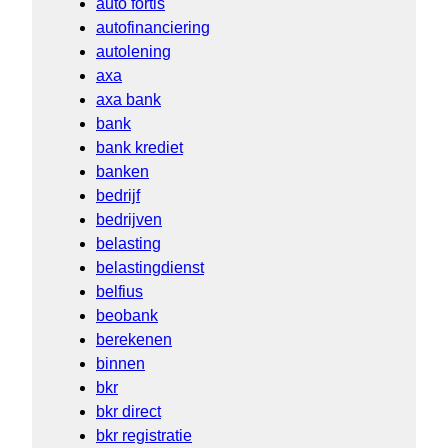
auto fortis
autofinanciering
autolening
axa
axa bank
bank
bank krediet
banken
bedrijf
bedrijven
belasting
belastingdienst
belfius
beobank
berekenen
binnen
bkr
bkr direct
bkr registratie