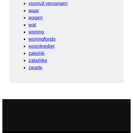
voorruit vervangen
waar
wagen
wat
woning
woningfonds
woonkrediet
zakelijk
zakelijke
zwarte