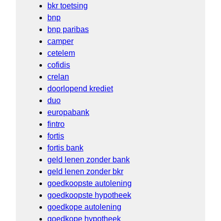
bkr toetsing
bnp
bnp paribas
camper
cetelem
cofidis
crelan
doorlopend krediet
duo
europabank
fintro
fortis
fortis bank
geld lenen zonder bank
geld lenen zonder bkr
goedkoopste autolening
goedkoopste hypotheek
goedkope autolening
goedkope hypotheek