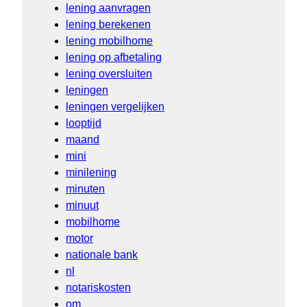
lening aanvragen
lening berekenen
lening mobilhome
lening op afbetaling
lening oversluiten
leningen
leningen vergelijken
looptijd
maand
mini
minilening
minuten
minuut
mobilhome
motor
nationale bank
nl
notariskosten
om