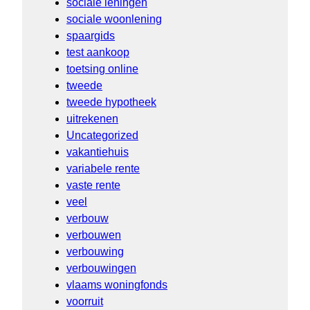
sociale leningen
sociale woonlening
spaargids
test aankoop
toetsing online
tweede
tweede hypotheek
uitrekenen
Uncategorized
vakantiehuis
variabele rente
vaste rente
veel
verbouw
verbouwen
verbouwing
verbouwingen
vlaams woningfonds
voorruit