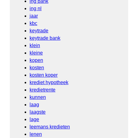
ing bank
ing nl
jaar
kbc
keytrade
keytrade bank
klein
kleine
kopen
kosten
kosten koper
krediet hypotheek
kredietrente
kunnen
laag
laagste
lage
leemans kredieten
lenen