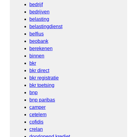
bedrijf
bedrijven
belasting
belastingdienst
belfius
beobank
berekenen
binnen
bkr
bkr direct
bkr registratie
bkr toetsing
bnp
bnp paribas
camper
cetelem
cofidis
crelan
doorlopend krediet