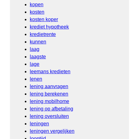
kopen
kosten
kosten koper
krediet hypotheek
kredietrente
kunnen
laag
laagste
lage
leemans kredieten
lenen
lening aanvragen
lening berekenen
lening mobilhome
lening op afbetaling
lening oversluiten
leningen
leningen vergelijken
looptijd