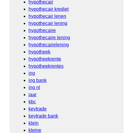
hypothecair
hypothecair krediet
hypothecair lenen
hypothecair lening
hypothecaire
hypothecaire lening
hypothecairelening
hypotheek
hypotheekrente
hypotheekrentes
ing
ing bank
ing nl
jaar
kbc
keytrade
keytrade bank
klein
kleine