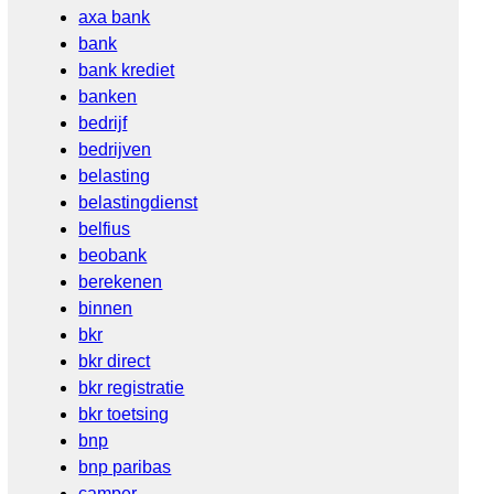
axa bank
bank
bank krediet
banken
bedrijf
bedrijven
belasting
belastingdienst
belfius
beobank
berekenen
binnen
bkr
bkr direct
bkr registratie
bkr toetsing
bnp
bnp paribas
camper