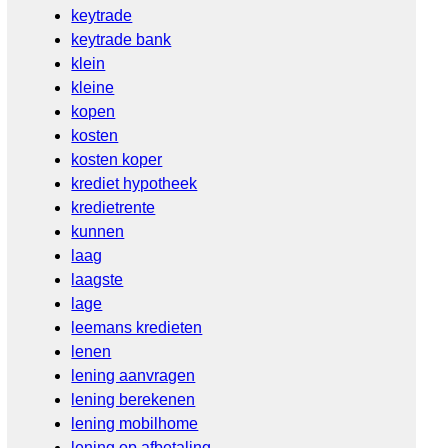
keytrade
keytrade bank
klein
kleine
kopen
kosten
kosten koper
krediet hypotheek
kredietrente
kunnen
laag
laagste
lage
leemans kredieten
lenen
lening aanvragen
lening berekenen
lening mobilhome
lening op afbetaling