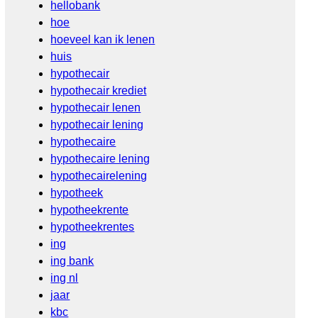
hellobank
hoe
hoeveel kan ik lenen
huis
hypothecair
hypothecair krediet
hypothecair lenen
hypothecair lening
hypothecaire
hypothecaire lening
hypothecairelening
hypotheek
hypotheekrente
hypotheekrentes
ing
ing bank
ing nl
jaar
kbc