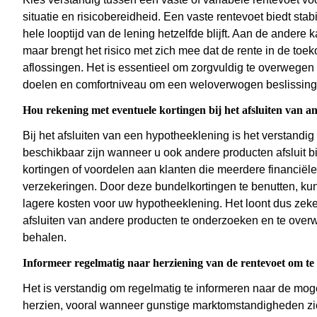
situatie en risicobereidheid. Een vaste rentevoet biedt stab
hele looptijd van de lening hetzelfde blijft. Aan de andere k
maar brengt het risico met zich mee dat de rente in de toe
aflossingen. Het is essentieel om zorgvuldig te overwegen w
doelen en comfortniveau om een weloverwogen beslissing t
Hou rekening met eventuele kortingen bij het afsluiten van a
Bij het afsluiten van een hypotheeklening is het verstandi
beschikbaar zijn wanneer u ook andere producten afsluit 
kortingen of voordelen aan klanten die meerdere financiël
verzekeringen. Door deze bundelkortingen te benutten, kun
lagere kosten voor uw hypotheeklening. Het loont dus zeke
afsluiten van andere producten te onderzoeken en te over
behalen.
Informeer regelmatig naar herziening van de rentevoet om t
Het is verstandig om regelmatig te informeren naar de mog
herzien, vooral wanneer gunstige marktomstandigheden zich