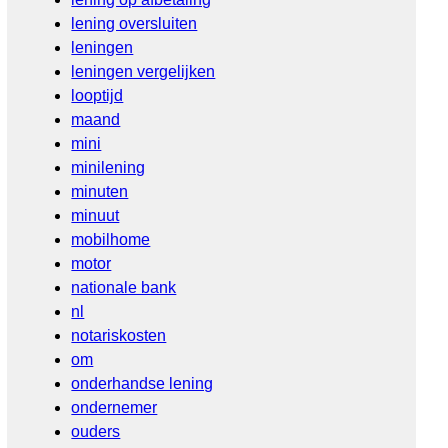
lening oversluiten
leningen
leningen vergelijken
looptijd
maand
mini
minilening
minuten
minuut
mobilhome
motor
nationale bank
nl
notariskosten
om
onderhandse lening
ondernemer
ouders