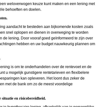
 u een weloverwogen keuze kunt maken en een lening met
iële behoeften en doelen.
sten.
ening aandacht te besteden aan bijkomende kosten zoals
nen snel oplopen en dienen in overweging te worden
n de lening. Door vooraf goed geïnformeerd te zijn over
erwachtingen hebben en uw budget nauwkeurig plannen om
.
 lening is om te onderhandelen over de rentevoet en de
nt u mogelijk gunstigere rentetarieven en flexibelere
besparingen kan opleveren. Het loont dus zeker de
ken met de bank om zo de meest voordelige
 situatie en risicobereidheid.
r je hypothecaire lening, afhankelijk van je persoonlijke