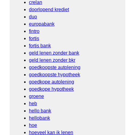
crelan
doorlopend krediet
duo
europabank
fintro
fortis
fortis bank
geld lenen zonder bank
geld lenen zonder bkr
goedkoopste autolening
goedkoopste hypotheek
goedkope autolening
goedkope hypotheek
groene
heb
hello bank
hellobank
hoe
hoeveel kan ik lenen