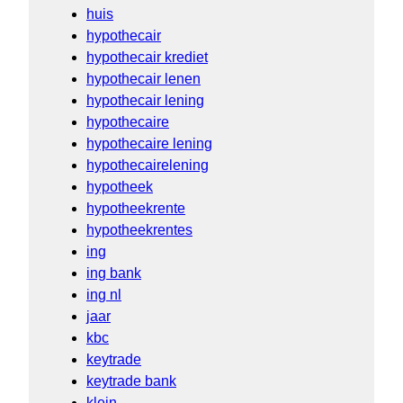
huis
hypothecair
hypothecair krediet
hypothecair lenen
hypothecair lening
hypothecaire
hypothecaire lening
hypothecairelening
hypotheek
hypotheekrente
hypotheekrentes
ing
ing bank
ing nl
jaar
kbc
keytrade
keytrade bank
klein