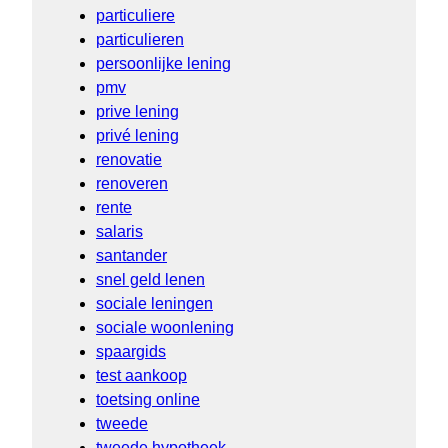
particuliere
particulieren
persoonlijke lening
pmv
prive lening
privé lening
renovatie
renoveren
rente
salaris
santander
snel geld lenen
sociale leningen
sociale woonlening
spaargids
test aankoop
toetsing online
tweede
tweede hypotheek