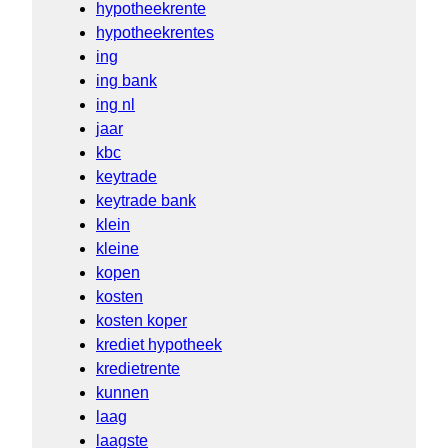
hypotheekrente
hypotheekrentes
ing
ing bank
ing nl
jaar
kbc
keytrade
keytrade bank
klein
kleine
kopen
kosten
kosten koper
krediet hypotheek
kredietrente
kunnen
laag
laagste