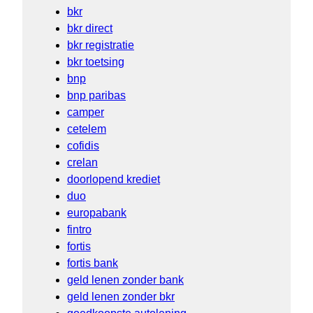
bkr
bkr direct
bkr registratie
bkr toetsing
bnp
bnp paribas
camper
cetelem
cofidis
crelan
doorlopend krediet
duo
europabank
fintro
fortis
fortis bank
geld lenen zonder bank
geld lenen zonder bkr