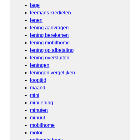
lage
leemans kredieten
lenen
lening aanvragen
lening berekenen
lening mobilhome
lening op afbetaling
lening oversluiten
leningen
leningen vergelijken
looptijd
maand
mini
minilening
minuten
minuut
mobilhome
motor