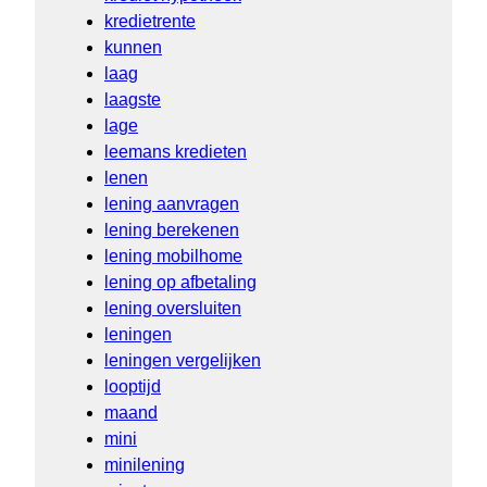
kredietrente
kunnen
laag
laagste
lage
leemans kredieten
lenen
lening aanvragen
lening berekenen
lening mobilhome
lening op afbetaling
lening oversluiten
leningen
leningen vergelijken
looptijd
maand
mini
minilening