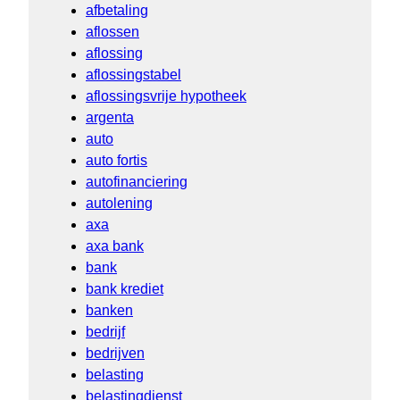
afbetaling
aflossen
aflossing
aflossingstabel
aflossingsvrije hypotheek
argenta
auto
auto fortis
autofinanciering
autolening
axa
axa bank
bank
bank krediet
banken
bedrijf
bedrijven
belasting
belastingdienst