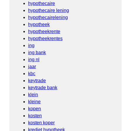
hypothecaire
hypothecaire lening
hypothecairelening
hypotheek
hypotheekrente
hypotheekrentes
ing
ing bank
ing nl
jaar
kbc
keytrade
keytrade bank
klein
kleine
kopen
kosten
kosten koper
krediet hypotheek