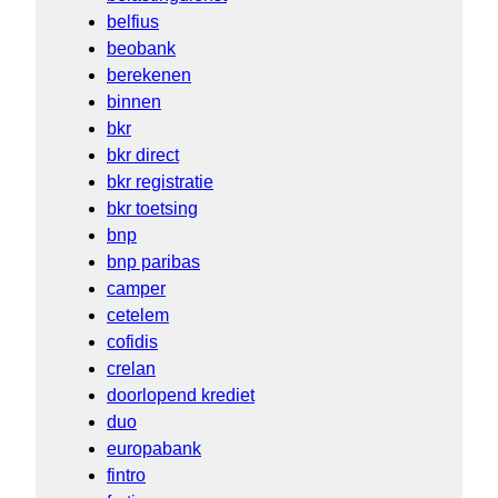
belfius
beobank
berekenen
binnen
bkr
bkr direct
bkr registratie
bkr toetsing
bnp
bnp paribas
camper
cetelem
cofidis
crelan
doorlopend krediet
duo
europabank
fintro