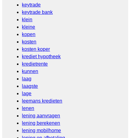
keytrade
keytrade bank
klein
kleine
kopen
kosten
kosten koper
krediet hypotheek
kredietrente
kunnen
laag
laagste
lage
leemans kredieten
lenen
lening aanvragen
lening berekenen
lening mobilhome
lening op afbetaling