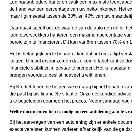
Leningaanbieders hanteren vaak een maximale leencapacit
de hand van een percentage van uw netto-inkomen. Het exa
maar ligt meestal tussen de 30% en 40% van uw maandelij
Daarnaast speelt ook de waarde van de auto een rol bij h
kredietverstrekkers hanteren een maximumpercentage van d
bereid zijn te financieren. Dit kan variëren tussen 70% e
Het is belangrijk om te benadrukken dat het niet altijd ver
krijgen. U moet ervoor zorgen dat u comfortabel kunt vol
financiële stabiliteit in gevaar te brengen. Het is raadzaa
brengen voordat u beslist hoeveel u wilt lenen.
Bij Krediet-lenen.be helpen we u graag bij het bepalen van
die past bij uw financiële situatie. Onze deskundige advi
u te begeleiden doorheen het proces. Neem vandaag nog co
Welke documenten heb ik nodig om een autolening aan te vr
Bij het aanvragen van een autolening zijn er enkele docum
exacte vereisten kunnen variëren afhankelijk van de geldsc