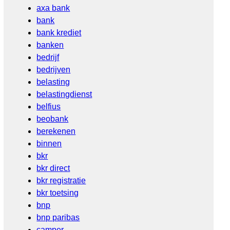
axa bank
bank
bank krediet
banken
bedrijf
bedrijven
belasting
belastingdienst
belfius
beobank
berekenen
binnen
bkr
bkr direct
bkr registratie
bkr toetsing
bnp
bnp paribas
camper