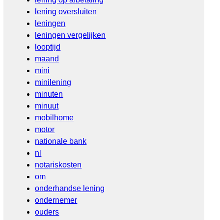
lening oversluiten
leningen
leningen vergelijken
looptijd
maand
mini
minilening
minuten
minuut
mobilhome
motor
nationale bank
nl
notariskosten
om
onderhandse lening
ondernemer
ouders