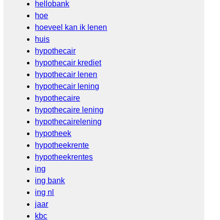
hellobank
hoe
hoeveel kan ik lenen
huis
hypothecair
hypothecair krediet
hypothecair lenen
hypothecair lening
hypothecaire
hypothecaire lening
hypothecairelening
hypotheek
hypotheekrente
hypotheekrentes
ing
ing bank
ing nl
jaar
kbc