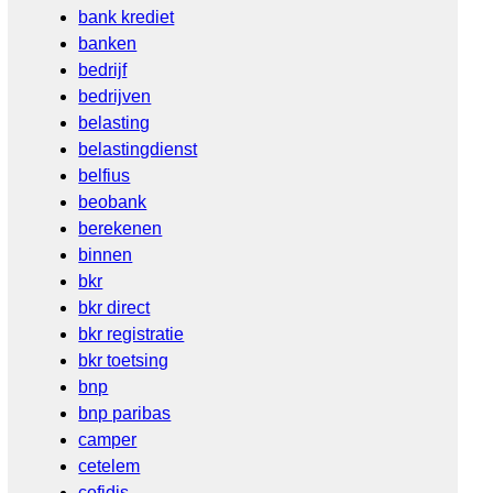
bank krediet
banken
bedrijf
bedrijven
belasting
belastingdienst
belfius
beobank
berekenen
binnen
bkr
bkr direct
bkr registratie
bkr toetsing
bnp
bnp paribas
camper
cetelem
cofidis