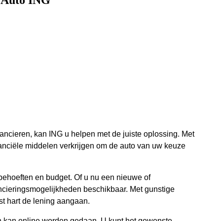
 Auto ING
ancieren, kan ING u helpen met de juiste oplossing. Met
nanciële middelen verkrijgen om de auto van uw keuze
 behoeften en budget. Of u nu een nieuwe of
ancieringsmogelijkheden beschikbaar. Met gunstige
t hart de lening aangaan.
n kan online worden gedaan. U kunt het gewenste