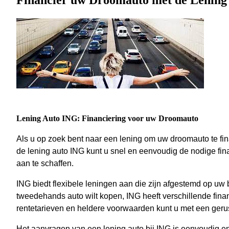
Financier uw Droomauto met de Lening
Lening Auto ING: Financiering voor uw Droomauto
Als u op zoek bent naar een lening om uw droomauto te fin
de lening auto ING kunt u snel en eenvoudig de nodige fi
aan te schaffen.
ING biedt flexibele leningen aan die zijn afgestemd op uw
tweedehands auto wilt kopen, ING heeft verschillende fin
rentetarieven en heldere voorwaarden kunt u met een gerus
Het aanvragen van een lening auto bij ING is eenvoudig e