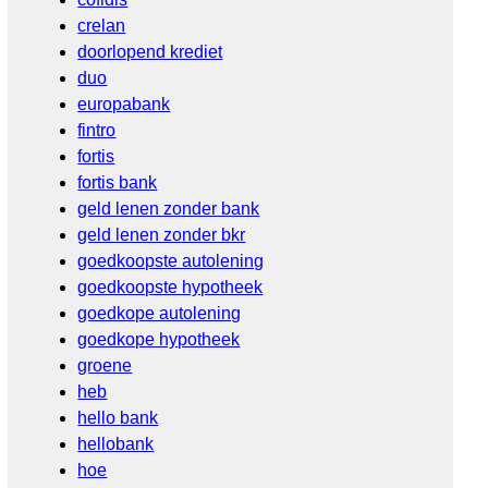
crelan
doorlopend krediet
duo
europabank
fintro
fortis
fortis bank
geld lenen zonder bank
geld lenen zonder bkr
goedkoopste autolening
goedkoopste hypotheek
goedkope autolening
goedkope hypotheek
groene
heb
hello bank
hellobank
hoe