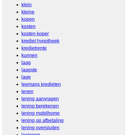
klein
kleine
kopen
kosten
kosten koper
krediet hypotheek
kredietrente
kunnen
laag
laagste
lage
leemans kredieten
lenen
lening aanvragen
lening berekenen
lening mobilhome
lening op afbetaling
lening oversluiten
leningen