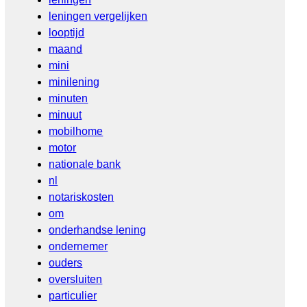
leningen vergelijken
looptijd
maand
mini
minilening
minuten
minuut
mobilhome
motor
nationale bank
nl
notariskosten
om
onderhandse lening
ondernemer
ouders
oversluiten
particulier