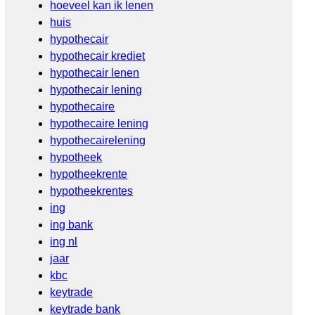
hoeveel kan ik lenen
huis
hypothecair
hypothecair krediet
hypothecair lenen
hypothecair lening
hypothecaire
hypothecaire lening
hypothecairelening
hypotheek
hypotheekrente
hypotheekrentes
ing
ing bank
ing nl
jaar
kbc
keytrade
keytrade bank