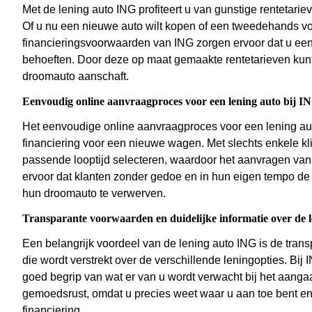
Met de lening auto ING profiteert u van gunstige rentetariev
Of u nu een nieuwe auto wilt kopen of een tweedehands voer
financieringsvoorwaarden van ING zorgen ervoor dat u een l
behoeften. Door deze op maat gemaakte rentetarieven kunt
droomauto aanschaft.
Eenvoudig online aanvraagproces voor een lening auto bij I
Het eenvoudige online aanvraagproces voor een lening auto 
financiering voor een nieuwe wagen. Met slechts enkele k
passende looptijd selecteren, waardoor het aanvragen van 
ervoor dat klanten zonder gedoe en in hun eigen tempo de
hun droomauto te verwerven.
Transparante voorwaarden en duidelijke informatie over de l
Een belangrijk voordeel van de lening auto ING is de tran
die wordt verstrekt over de verschillende leningopties. Bi
goed begrip van wat er van u wordt verwacht bij het aangaa
gemoedsrust, omdat u precies weet waar u aan toe bent e
financiering.