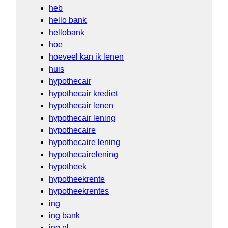
heb
hello bank
hellobank
hoe
hoeveel kan ik lenen
huis
hypothecair
hypothecair krediet
hypothecair lenen
hypothecair lening
hypothecaire
hypothecaire lening
hypothecairelening
hypotheek
hypotheekrente
hypotheekrentes
ing
ing bank
ing nl