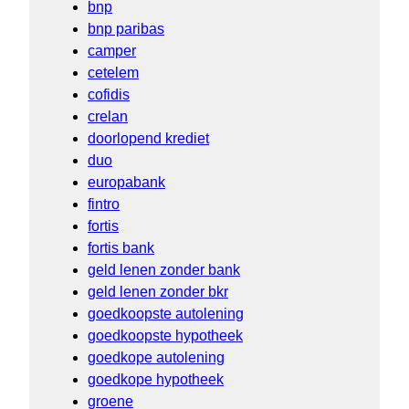
bnp
bnp paribas
camper
cetelem
cofidis
crelan
doorlopend krediet
duo
europabank
fintro
fortis
fortis bank
geld lenen zonder bank
geld lenen zonder bkr
goedkoopste autolening
goedkoopste hypotheek
goedkope autolening
goedkope hypotheek
groene