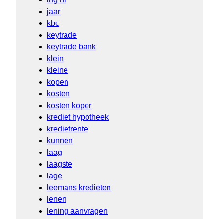
jaar
kbc
keytrade
keytrade bank
klein
kleine
kopen
kosten
kosten koper
krediet hypotheek
kredietrente
kunnen
laag
laagste
lage
leemans kredieten
lenen
lening aanvragen