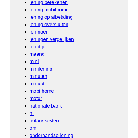
lening berekenen
lening mobilhome
lening op afbetaling
lening oversluiten
leningen
leningen vergelijken
looptijd
maand
mini
minilening
minuten
minuut
mobilhome
motor
nationale bank
nl
notariskosten
om
onderhandse lening