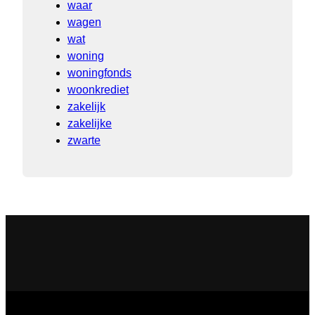
waar
wagen
wat
woning
woningfonds
woonkrediet
zakelijk
zakelijke
zwarte