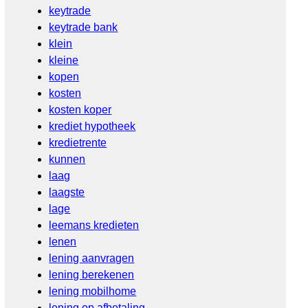
keytrade
keytrade bank
klein
kleine
kopen
kosten
kosten koper
krediet hypotheek
kredietrente
kunnen
laag
laagste
lage
leemans kredieten
lenen
lening aanvragen
lening berekenen
lening mobilhome
lening op afbetaling