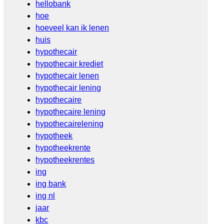
hellobank
hoe
hoeveel kan ik lenen
huis
hypothecair
hypothecair krediet
hypothecair lenen
hypothecair lening
hypothecaire
hypothecaire lening
hypothecairelening
hypotheek
hypotheekrente
hypotheekrentes
ing
ing bank
ing nl
jaar
kbc