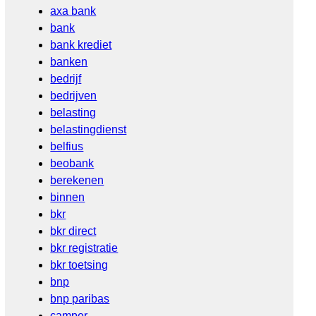
axa bank
bank
bank krediet
banken
bedrijf
bedrijven
belasting
belastingdienst
belfius
beobank
berekenen
binnen
bkr
bkr direct
bkr registratie
bkr toetsing
bnp
bnp paribas
camper