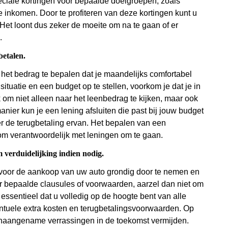
ciale kortingen voor bepaalde doelgroepen, zoals
 inkomen. Door te profiteren van deze kortingen kunt u
Het loont dus zeker de moeite om na te gaan of er
.
betalen.
 het bedrag te bepalen dat je maandelijks comfortabel
 situatie en een budget op te stellen, voorkom je dat je in
k om niet alleen naar het leenbedrag te kijken, maar ook
anier kun je een lening afsluiten die past bij jouw budget
er de terugbetaling ervan. Het bepalen van een
om verantwoordelijk met leningen om te gaan.
verduidelijking indien nodig.
 voor de aankoop van uw auto grondig door te nemen en
ver bepaalde clausules of voorwaarden, aarzel dan niet om
 essentieel dat u volledig op de hoogte bent van alle
ventuele extra kosten en terugbetalingsvoorwaarden. Op
naangename verrassingen in de toekomst vermijden.