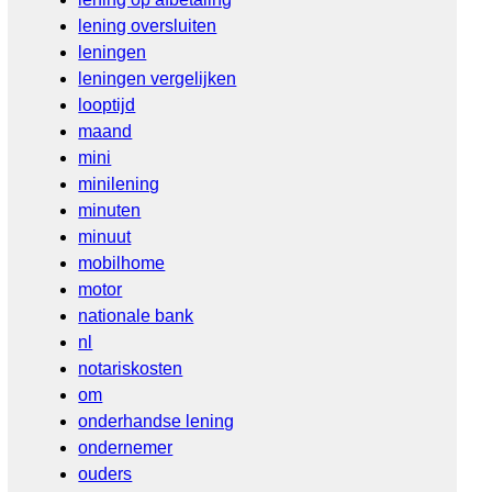
lening oversluiten
leningen
leningen vergelijken
looptijd
maand
mini
minilening
minuten
minuut
mobilhome
motor
nationale bank
nl
notariskosten
om
onderhandse lening
ondernemer
ouders