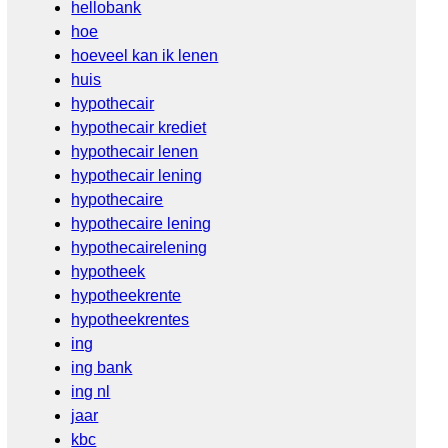
hellobank
hoe
hoeveel kan ik lenen
huis
hypothecair
hypothecair krediet
hypothecair lenen
hypothecair lening
hypothecaire
hypothecaire lening
hypothecairelening
hypotheek
hypotheekrente
hypotheekrentes
ing
ing bank
ing nl
jaar
kbc