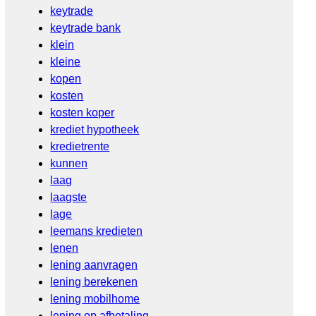
keytrade
keytrade bank
klein
kleine
kopen
kosten
kosten koper
krediet hypotheek
kredietrente
kunnen
laag
laagste
lage
leemans kredieten
lenen
lening aanvragen
lening berekenen
lening mobilhome
lening op afbetaling