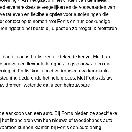
tolening?” Als het gaat om het vinden van de meest
kredietverstrekkers te vergelijken en de voorwaarden van
eve tarieven en flexibele opties voor autoleningen die
r contact op te nemen met Fortis en hun deskundige
eningoptie het beste bij u past en zo mogelijk profiteren
en auto, dan is Fortis een uitstekende keuze. Met hun
tetarieven en flexibele terugbetalingsvoorwaarden die
ening bij Fortis, kunt u met vertrouwen uw droomauto
steuning gedurende het hele proces. Met Fortis als uw
n uw dromen, wetende dat u een betrouwbare
 de aankoop van een auto. Bij Fortis bieden ze specifieke
j het financieren van hun nieuwe of tweedehands auto.
waarden kunnen klanten bij Fortis een autolening