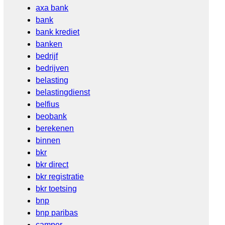
axa bank
bank
bank krediet
banken
bedrijf
bedrijven
belasting
belastingdienst
belfius
beobank
berekenen
binnen
bkr
bkr direct
bkr registratie
bkr toetsing
bnp
bnp paribas
camper