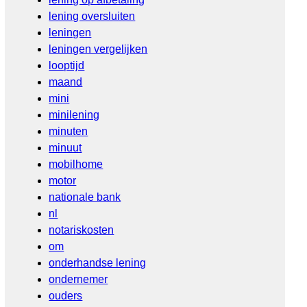
lening oversluiten
leningen
leningen vergelijken
looptijd
maand
mini
minilening
minuten
minuut
mobilhome
motor
nationale bank
nl
notariskosten
om
onderhandse lening
ondernemer
ouders