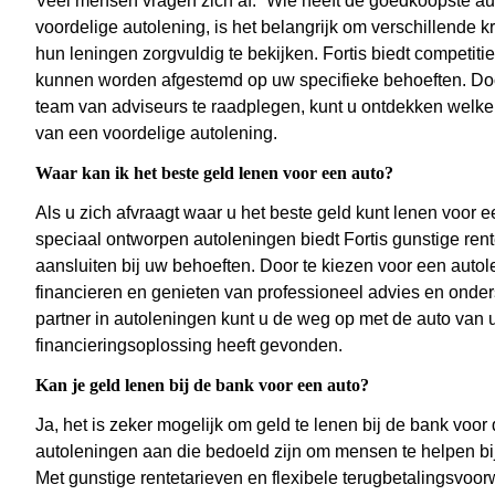
Veel mensen vragen zich af: “Wie heeft de goedkoopste au
voordelige autolening, is het belangrijk om verschillende 
hun leningen zorgvuldig te bekijken. Fortis biedt competiti
kunnen worden afgestemd op uw specifieke behoeften. Doo
team van adviseurs te raadplegen, kunt u ontdekken welke l
van een voordelige autolening.
Waar kan ik het beste geld lenen voor een auto?
Als u zich afvraagt waar u het beste geld kunt lenen voor e
speciaal ontworpen autoleningen biedt Fortis gunstige ren
aansluiten bij uw behoeften. Door te kiezen voor een autol
financieren en genieten van professioneel advies en onder
partner in autoleningen kunt u de weg op met de auto va
financieringsoplossing heeft gevonden.
Kan je geld lenen bij de bank voor een auto?
Ja, het is zeker mogelijk om geld te lenen bij de bank voor
autoleningen aan die bedoeld zijn om mensen te helpen bi
Met gunstige rentetarieven en flexibele terugbetalingsvoor