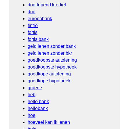
doorlopend krediet
duo
europabank
fintro
fortis
fortis bank
geld lenen zonder bank
geld lenen zonder bkr
goedkoopste autolening
goedkoopste hypotheek
goedkope autolening
goedkope hypotheek
groene
heb
hello bank
hellobank
hoe
hoeveel kan ik lenen