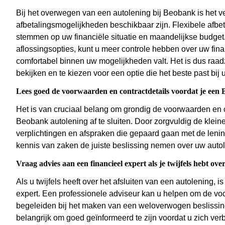
Bij het overwegen van een autolening bij Beobank is het ver
afbetalingsmogelijkheden beschikbaar zijn. Flexibele afb
stemmen op uw financiële situatie en maandelijkse budget.
aflossingsopties, kunt u meer controle hebben over uw fina
comfortabel binnen uw mogelijkheden valt. Het is dus raa
bekijken en te kiezen voor een optie die het beste past bij
Lees goed de voorwaarden en contractdetails voordat je een B
Het is van cruciaal belang om grondig de voorwaarden en c
Beobank autolening af te sluiten. Door zorgvuldig de kleine l
verplichtingen en afspraken die gepaard gaan met de lenin
kennis van zaken de juiste beslissing nemen over uw auto
Vraag advies aan een financieel expert als je twijfels hebt ove
Als u twijfels heeft over het afsluiten van een autolening, i
expert. Een professionele adviseur kan u helpen om de vo
begeleiden bij het maken van een weloverwogen beslissing d
belangrijk om goed geïnformeerd te zijn voordat u zich verbi