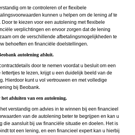
standig om te controleren of er flexibele
etalingsvoorwaarden kunnen u helpen om de lening af te
 Door te kiezen voor een autolening met flexibele
nciële verplichtingen en ervoor zorgen dat de lening
dzaam om de verschillende afbetalingsmogelijkheden te
 uw behoeften en financiële doelstellingen.
eobank autolening afsluit.
ontractdetails door te nemen voordat u besluit om een
ettertjes te lezen, krijgt u een duidelijk beeld van de
g. Hierdoor kunt u vol vertrouwen en met volledige
lening bij Beobank.
r het afsluiten van een autolening.
s het verstandig om advies in te winnen bij een financieel
orwaarden van de autolening beter te begrijpen en kan u
ie aansluit bij uw financiële situatie en doelen. Het is
ndt tot een lening, en een financieel expert kan u hierbij