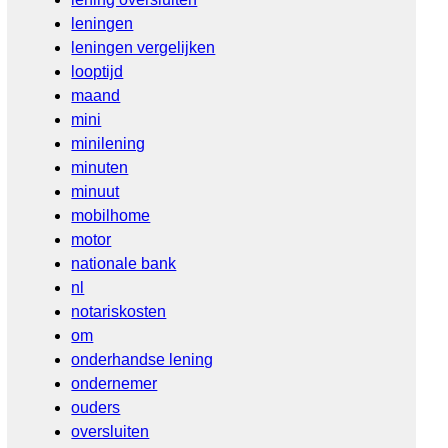
leningen
leningen vergelijken
looptijd
maand
mini
minilening
minuten
minuut
mobilhome
motor
nationale bank
nl
notariskosten
om
onderhandse lening
ondernemer
ouders
oversluiten