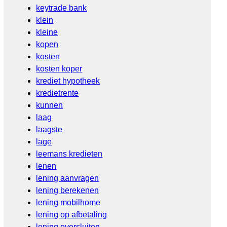
keytrade bank
klein
kleine
kopen
kosten
kosten koper
krediet hypotheek
kredietrente
kunnen
laag
laagste
lage
leemans kredieten
lenen
lening aanvragen
lening berekenen
lening mobilhome
lening op afbetaling
lening oversluiten