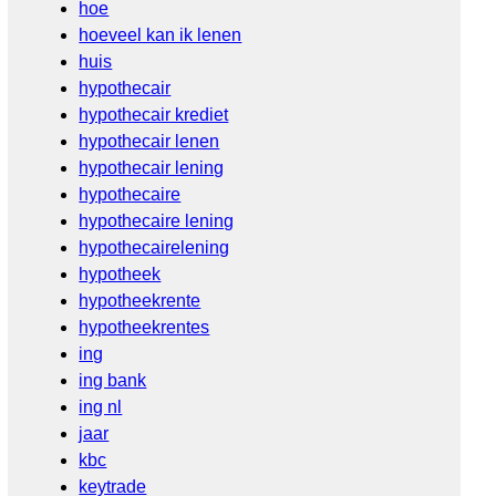
hoe
hoeveel kan ik lenen
huis
hypothecair
hypothecair krediet
hypothecair lenen
hypothecair lening
hypothecaire
hypothecaire lening
hypothecairelening
hypotheek
hypotheekrente
hypotheekrentes
ing
ing bank
ing nl
jaar
kbc
keytrade