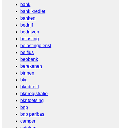
bank
bank krediet
banken
bedrijf
bedrijven
belasting
belastingdienst
belfius
beobank
berekenen
binnen
bkr
bkr direct
bkr registratie
bkr toetsing
bnp
bnp paribas
camper
cetelem