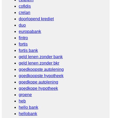
cofidis
crelan
doorlopend krediet
duo
europabank
fintro
fortis
fortis bank
geld lenen zonder bank
geld lenen zonder bkr
goedkoopste autolening
goedkoopste hypotheek
goedkope autolening
goedkope hypotheek
groene
heb
hello bank
hellobank