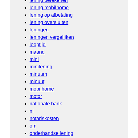
lening berekenen
lening mobilhome
lening op afbetaling
lening oversluiten
leningen
leningen vergelijken
looptijd
maand
mini
minilening
minuten
minuut
mobilhome
motor
nationale bank
nl
notariskosten
om
onderhandse lening