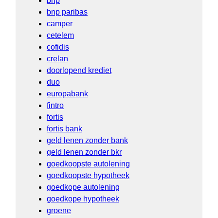
bnp
bnp paribas
camper
cetelem
cofidis
crelan
doorlopend krediet
duo
europabank
fintro
fortis
fortis bank
geld lenen zonder bank
geld lenen zonder bkr
goedkoopste autolening
goedkoopste hypotheek
goedkope autolening
goedkope hypotheek
groene