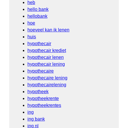
heb
hello bank
hellobank
hoe
hoeveel kan ik lenen
huis
hypothecair
hypothecair krediet
hypothecair lenen
hypothecair lening
hypothecaire
hypothecaire lening
hypothecairelening
hypotheek
hypotheekrente
hypotheekrentes
ing
ing bank
ing nl