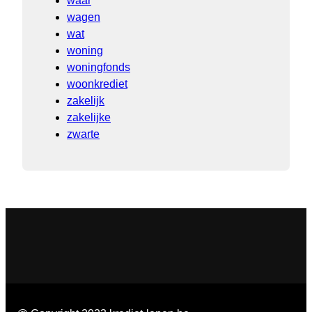
waar
wagen
wat
woning
woningfonds
woonkrediet
zakelijk
zakelijke
zwarte