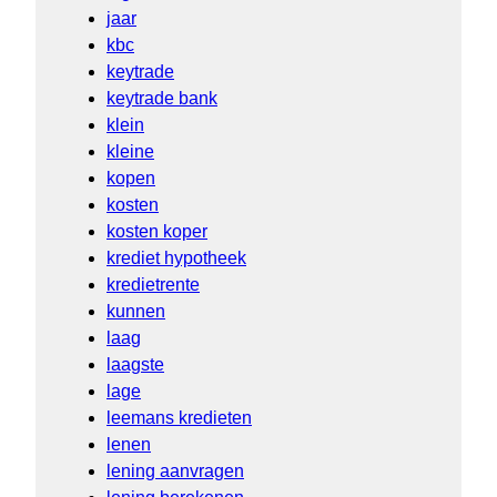
jaar
kbc
keytrade
keytrade bank
klein
kleine
kopen
kosten
kosten koper
krediet hypotheek
kredietrente
kunnen
laag
laagste
lage
leemans kredieten
lenen
lening aanvragen